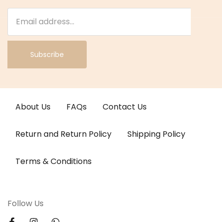
Subscribe
About Us
FAQs
Contact Us
Return and Return Policy
Shipping Policy
Terms & Conditions
Follow Us