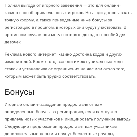
Полная выгода от игорного заведения — это для онлайн-
казино способ привлечь новых игроков. Но люди должны знать
точную форму, а также приведенные ниже бонусы за
регистрацию в прошлом, в которых они будут участвовать. В
противном случае они могут потерять доход от пособий для
девочек.
Реклама нового интернет-казино достойна кодов и других
измерителей.
Кроме того, все они имеют уникальные коды
ставок и устанавливают ограничения на час или около того,
которым может быть трудно соответствовать.
Бонусы
Игорные онлайн-заведения предоставляют вам
определенные бонусы за регистрацию, если вам нужно
привлечь новых участников и инициировать получение выгоды.
Следующие предложения предоставят вам участникам
дополнительные деньги и начнут бесплатные раунды,