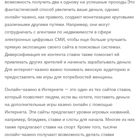
возможность получить два к одному на успешные проходы.Это
фантастический способ увеличить ваши деньги, однако
онлайн-казино, как правило, создают монетизацию круговыми
различными другими путями. Например, они могут
сотрудничать с агентами по недвижимости в сфере
электронных цифровых СМИ, чтобы еще больше улучшить
прямую экспозицию своего сайта в поисковых системах.
Диверсификация ее контента ставок также помогает ей
привлекать других зрителей и начинать зарабатывать деньги.
Для интернет-казино важно понимать женскую аудиторию и
предоставлять им игры для потребностей женщины.
Онлайн-казино в Интернете — это один из тех сайтов ставок,
который позволяет людям, если вы хотите, поставить деньги
на дополнительные игры казино онлайн с помощью
Интернета. Эти сайты предлагают уровни игровых названий,
например, блэкджек, ставки и слоты для начала. Многие из них
также предлагают ставки на спорт. Кроме того, тысячи
онлайн-казино получают возможность делать ставки