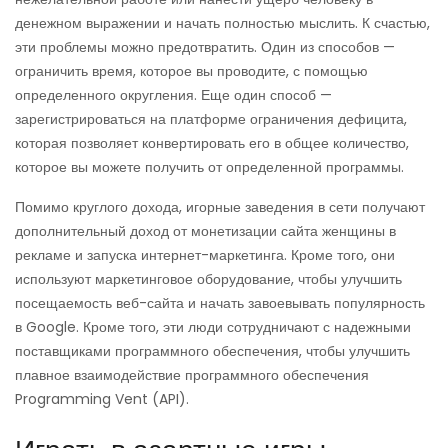
денежном выражении и начать полностью мыслить. К счастью,
эти проблемы можно предотвратить. Один из способов —
ограничить время, которое вы проводите, с помощью
определенного округления. Еще один способ —
зарегистрироваться на платформе ограничения дефицита,
которая позволяет конвертировать его в общее количество,
которое вы можете получить от определенной программы.
Помимо круглого дохода, игорные заведения в сети получают
дополнительный доход от монетизации сайта женщины в
рекламе и запуска интернет-маркетинга. Кроме того, они
используют маркетинговое оборудование, чтобы улучшить
посещаемость веб-сайта и начать завоевывать популярность
в Google. Кроме того, эти люди сотрудничают с надежными
поставщиками программного обеспечения, чтобы улучшить
плавное взаимодействие программного обеспечения
Programming Vent (API).