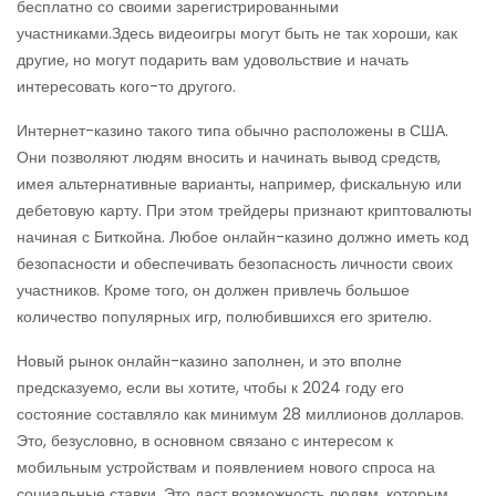
бесплатно со своими зарегистрированными
участниками.Здесь видеоигры могут быть не так хороши, как
другие, но могут подарить вам удовольствие и начать
интересовать кого-то другого.
Интернет-казино такого типа обычно расположены в США.
Они позволяют людям вносить и начинать вывод средств,
имея альтернативные варианты, например, фискальную или
дебетовую карту. При этом трейдеры признают криптовалюты
начиная с Биткойна. Любое онлайн-казино должно иметь код
безопасности и обеспечивать безопасность личности своих
участников. Кроме того, он должен привлечь большое
количество популярных игр, полюбившихся его зрителю.
Новый рынок онлайн-казино заполнен, и это вполне
предсказуемо, если вы хотите, чтобы к 2024 году его
состояние составляло как минимум 28 миллионов долларов.
Это, безусловно, в основном связано с интересом к
мобильным устройствам и появлением нового спроса на
социальные ставки. Это даст возможность людям, которым