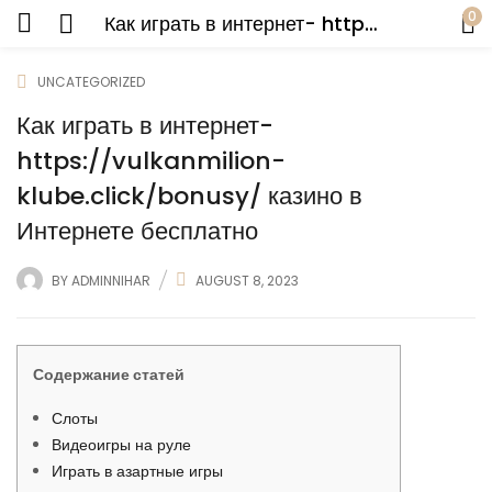
0
Как играть в интернет- https://vulkanmilion-klube.click/bonusy/ казино в Интернете бесплатно
UNCATEGORIZED
Как играть в интернет-
https://vulkanmilion-
klube.click/bonusy/ казино в
Интернете бесплатно
BY
ADMINNIHAR
AUGUST 8, 2023
Содержание статей
Слоты
Видеоигры на руле
Играть в азартные игры