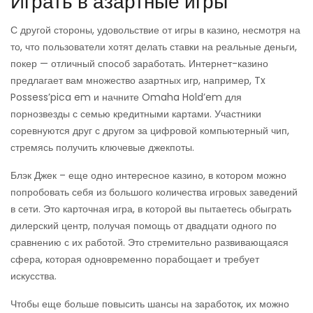
Играть в азартные игры
С другой стороны, удовольствие от игры в казино, несмотря на
то, что пользователи хотят делать ставки на реальные деньги,
покер — отличный способ заработать. Интернет-казино
предлагает вам множество азартных игр, например, Tx
Possess’pica em и начните Omaha Hold’em для
порнозвезды с семью кредитными картами. Участники
соревнуются друг с другом за цифровой компьютерный чип,
стремясь получить ключевые джекпоты.
Блэк Джек – еще одно интересное казино, в котором можно
попробовать себя из большого количества игровых заведений
в сети. Это карточная игра, в которой вы пытаетесь обыграть
дилерский центр, получая помощь от двадцати одного по
сравнению с их работой. Это стремительно развивающаяся
сфера, которая одновременно порабощает и требует
искусства.
Чтобы еще больше повысить шансы на заработок, их можно