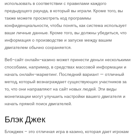
использовать в соответствии с правилами каждого
предыдущего раунда, в который вы играли. Кроме того, вы
также можете просмотреть код программы
конфиденциальности, чтобы понять, как система использует
ваши личные данные. Кроме того, вы должны убедиться, что
информация о производстве и запуске между вашим
двигателем обычно сохраняется.
Веб-сайт онлайн-казино может принести деньги несколькими
способами, например, в средствах массовой информации и
начать онлайн-маркетинг. Последний вариант — отличный
метод, который вознаграждает существующих участников за
то, что они направляют на сайт новых людей. Эти виды
монетизации могут улучшить настройки вашего двигателя и
начать прямой поиск двигателей.
Блэк Джек
Блэкджек – это отличная игра в казино, которая дает игрокам