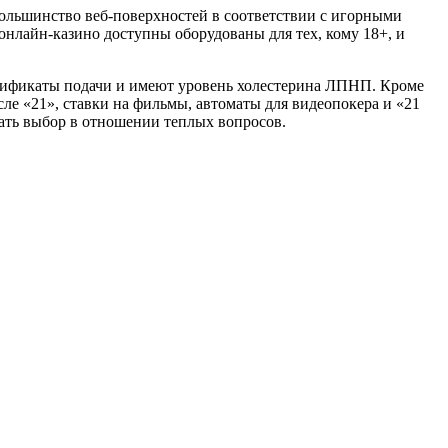
ольшинство веб-поверхностей в соответствии с игорными
онлайн-казино доступны оборудованы для тех, кому 18+, и
ртификаты подачи и имеют уровень холестерина ЛПНП. Кроме
исле «21», ставки на фильмы, автоматы для видеопокера и «21
лать выбор в отношении теплых вопросов.