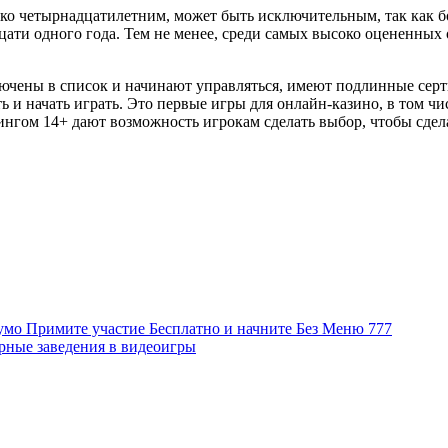
ько четырнадцатилетним, может быть исключительным, так как б
ати одного года. Тем не менее, среди самых высоко оцененных 
ключены в список и начинают управляться, имеют подлинные се
ть и начать играть. Это первые игры для онлайн-казино, в том ч
тингом 14+ дают возможность игрокам сделать выбор, чтобы сде
умо Примите участие Бесплатно и начните Без Меню 777
игорные заведения в видеоигры