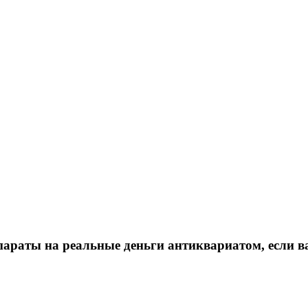
араты на реальные деньги антиквариатом, если в