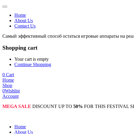
Home
About Us
Contact Us
Самый эффективный способ остаться игровые аппараты на реал
Shopping cart
Your cart is empty
Continue Shopping
0
Cart
Home
Shop
0
Wishlist
Account
MEGA SALE
DISCOUNT UP TO
50%
FOR THIS FESTIVAL 
Home
About Us