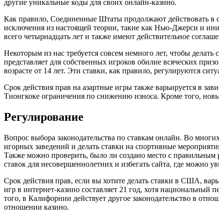
другие уникальные коды для своих онлайн-казино.
Как правило, Соединенные Штаты продолжают действовать в соо
исключения из настоящей теории, такие как Нью-Джерси и ини
всего четырнадцать лет и также имеют действительное соглаше
Некоторым из нас требуется совсем немного лет, чтобы делать 
представляет для собственных игроков обилие всяческих призо
возрасте от 14 лет. Эти ставки, как правило, регулируются си
Срок действия прав на азартные игры также варьируется в зави
Тионгкоке ограничения по снижению износа. Кроме того, новы
Регулирование
Вопрос выбора законодательства по ставкам онлайн. Во многи
игорных заведений и делать ставки на спортивные мероприятия
Также можно проверить, было ли создано место с правильным
ставок для несовершеннолетних и избегать сайта, где можно у
Срок действия прав, если вы хотите делать ставки в США, вар
игр в интернет-казино составляет 21 год, хотя национальный пе
того, в Калифорнии действует другое законодательство в отнош
отношении казино.