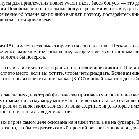
усы для привлечения новых участников. Здесь бонусы — это до
нии.Подобные дополнительные бонусы рекламируются внутри са
решение об отмене каких-либо выплат, поэтому постарайтесь вн
ающим в исходное время.
18+, имеют несколько запросов на альтернативы. Несколько соб
чень важное личное соглашение, которое является отличным спо
вы могли бы потерять.
чаться в зависимости от страны и стартовой юрисдикции. Привиле
сят это место, если вы хотите, чтобы четырнадцать. Если вам е
того, новая политика поиска вас (KYC) в онлайн-казино достой
х заведениях, в которой фактически признаются игроки в возрас
транах по всему миру минимальный возраст ставок составляет 1
правила ставок также зависят от вида азартных игр, которые име
тавки в игорных заведениях – нет.
ных игр на самом деле основана на нашей теме, а не на букваре. В
ь казино, чтобы сократить самый простой возраст ставок для дев