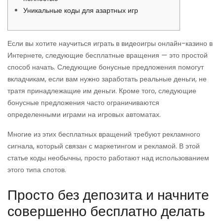
Уникальные коды для азартных игр
Если вы хотите научиться играть в видеоигры онлайн-казино в
Интернете, следующие бесплатные вращения — это простой
способ начать. Следующие бонусные предложения помогут
вкладчикам, если вам нужно заработать реальные деньги, не
тратя принадлежащие им деньги. Кроме того, следующие
бонусные предложения часто ограничиваются
определенными играми на игровых автоматах.
Многие из этих бесплатных вращений требуют рекламного
сигнала, который связан с маркетингом и рекламой.
В этой
статье коды необычны, просто работают над использованием
этого типа спотов.
Просто без депозита и начните
совершенно бесплатно делать