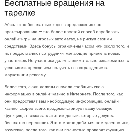
Бесплатные вращения на
тарелке
Абсолютно бесплатные ходы в предложениях по
протезированию — это более простой способ опробовать
онлайн-игры на игровых автоматах, не рискуя своими
средствами. Здесь бонусы ограничены часом или около того, и
их предоставляют сотрудники, желающие привлечь новых
участников. Но участники должны внимательно ознакомиться с
условиями, прежде чем получать вознаграждение за
маркетинг и рекламу.
Более того, люди должны сначала сообщить свою
информацию в онлайн-казино в Интернете. После того, как
они предоставят вам необходимую информацию, онлайн-
казино, скорее всего, продемонстрирует вашу бывшую
функцию, а также заплатит им деньги, которые девушка
бесплатно перепишет. Этого можно добиться немедленно или,
возможно, после того, как они полностью проверят функцию