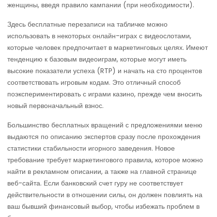
женщины, введя правило кампании (при необходимости).
Здесь бесплатные перезаписи на табличке можно
использовать в некоторых онлайн-играх с видеослотами,
которые человек предпочитает в маркетинговых целях. Имеют
тенденцию к базовым видеоиграм, которые могут иметь
высокие показатели успеха (RTP) и начать на сто процентов
соответствовать игровым кодам. Это отличный способ
поэкспериментировать с играми казино, прежде чем вносить
новый первоначальный взнос.
Большинство бесплатных вращений с предложениями меню
выдаются по описанию экспертов сразу после прохождения
статистики стабильности игорного заведения. Новое
требование требует маркетингового правила, которое можно
найти в рекламном описании, а также на главной странице
веб-сайта. Если банковский счет гуру не соответствует
действительности в отношении силы, он должен повлиять на
ваш бывший финансовый выбор, чтобы избежать проблем в