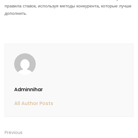
правила ставок, используя методы конкурента, которые лучше
дополнить.
Adminnihar
All Author Posts
Previous