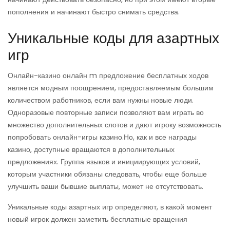
пополнения и начинают быстро снимать средства.
Уникальные коды для азартных
игр
Онлайн-казино онлайн m предложение бесплатных ходов
является модным поощрением, предоставляемым большим
количеством работников, если вам нужны новые люди.
Одноразовые повторные записи позволяют вам играть во
множество дополнительных слотов и дают игроку возможность
попробовать онлайн-игры казино.Но, как и все награды
казино, доступные вращаются в дополнительных
предложениях. Группа языков и инициирующих условий,
которым участники обязаны следовать, чтобы еще больше
улучшить ваши бывшие выплаты, может не отсутствовать.
Уникальные коды азартных игр определяют, в какой момент
новый игрок должен заметить бесплатные вращения