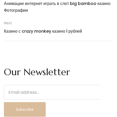
Анимации интернет играть в слот big bamboo казино
Фотографии
Next
Казино с crazy monkey казино l рублей
Our Newsletter
Subscribe