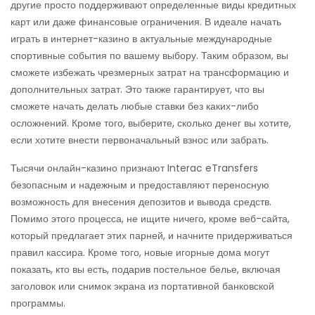
другие просто поддерживают определенные виды кредитных
карт или даже финансовые ограничения. В идеале начать
играть в интернет-казино в актуальные международные
спортивные события по вашему выбору. Таким образом, вы
сможете избежать чрезмерных затрат на трансформацию и
дополнительных затрат. Это также гарантирует, что вы
сможете начать делать любые ставки без каких-либо
осложнений. Кроме того, выберите, сколько денег вы хотите,
если хотите внести первоначальный взнос или забрать.
Тысячи онлайн-казино признают Interac eTransfers
безопасным и надежным и предоставляют переносную
возможность для внесения депозитов и вывода средств.
Помимо этого процесса, не ищите ничего, кроме веб-сайта,
который предлагает этих парней, и начните придерживаться
правил кассира. Кроме того, новые игорные дома могут
показать, кто вы есть, подарив постельное белье, включая
заголовок или снимок экрана из портативной банковской
программы.