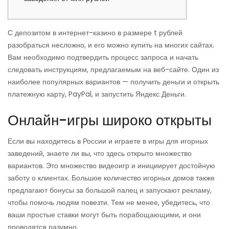
С депозитом в интернет-казино в размере t рублей
разобраться несложно, и его можно купить на многих сайтах.
Вам необходимо подтвердить процесс запроса и начать
следовать инструкциям, предлагаемым на веб-сайте.
Один из
наиболее популярных вариантов — получить деньги и открыть
платежную карту, PayPal, и запустить Яндекс Деньги.
Онлайн-игры широко открыты
Если вы находитесь в России и играете в игры для игорных
заведений, знаете ли вы, что здесь открыто множество
вариантов. Это множество видеоигр и инициирует достойную
заботу о клиентах. Большое количество игорных домов также
предлагают бонусы за большой палец и запускают рекламу,
чтобы помочь людям повезти. Тем не менее, убедитесь, что
ваши простые ставки могут быть порабощающими, и они
проводятся разумно.