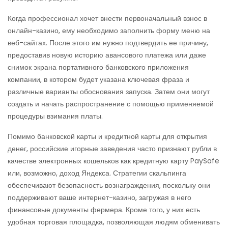
Когда профессионал хочет внести первоначальный взнос в
онлайн-казино, ему необходимо заполнить форму меню на
веб-сайтах. После этого им нужно подтвердить ее причину,
предоставив новую историю авансового платежа или даже
снимок экрана портативного банковского приложения
компании, в котором будет указана ключевая фраза и
различные варианты обоснования запуска. Затем они могут
создать и начать распространение с помощью применяемой
процедуры взимания платы.
Помимо банковской карты и кредитной карты для открытия
денег, российские игорные заведения часто признают рубли в
качестве электронных кошельков как кредитную карту PaySafe
или, возможно, доход Яндекса. Стратегии скальпинга
обеспечивают безопасность вознаграждения, поскольку они
поддерживают ваше интернет-казино, загружая в него
финансовые документы фермера. Кроме того, у них есть
удобная торговая площадка, позволяющая людям обменивать