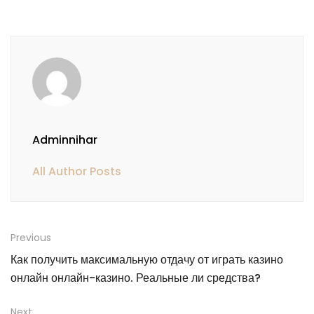
Adminnihar
All Author Posts
Previous
Как получить максимальную отдачу от играть казино
онлайн онлайн-казино. Реальные ли средства?
Next