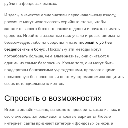
рубли на фондовых рынках.
И здесь, в качестве альтернативы первоначальному взносу,
россияне могут использовать серийные ставки, чтобы
заставить вашего бывшего накопить деньги и начать снимать
средства. Играйте в известные наилучшие игровые автоматы
безвозмездно либо на средства и нате
игорный клуб Лев
бездепозитный бонус
. Поскольку эти методы могут
потребовать больше, чем альтернативы, они считаются
одними из самых безопасных. Кроме того, они могут быть
поддержаны банковскими учреждениями, предлагающими
повышенную безопасность и поэтому стремящимися защитить
своих потенциальных клиентов.
Спросить о возможностях
Играя в онлайн-казино, вы можете проверить, какие из них, в
свою очередь, запрашивают открытые варианты. Любые
интернет-сайты признают категории фондовых рынков, а