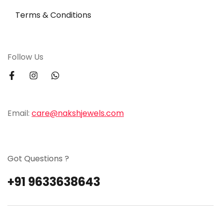
Terms & Conditions
Follow Us
Email:
care@nakshjewels.com
Got Questions ?
+91 9633638643