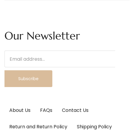
Our Newsletter
Subscribe
About Us
FAQs
Contact Us
Return and Return Policy
Shipping Policy