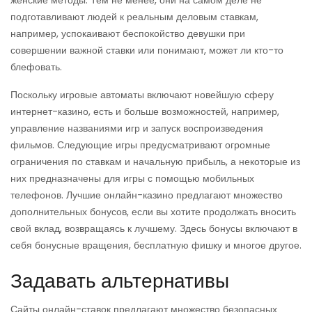
женские методы. Тем не менее, они на самом деле не
подготавливают людей к реальным деловым ставкам,
например, успокаивают беспокойство девушки при
совершении важной ставки или понимают, может ли кто-то
блефовать.
Поскольку игровые автоматы включают новейшую сферу
интернет-казино, есть и больше возможностей, например,
управление названиями игр и запуск воспроизведения
фильмов. Следующие игры предусматривают огромные
ограничения по ставкам и начальную прибыль, а некоторые из
них предназначены для игры с помощью мобильных
телефонов. Лучшие онлайн-казино предлагают множество
дополнительных бонусов, если вы хотите продолжать вносить
свой вклад, возвращаясь к лучшему. Здесь бонусы включают в
себя бонусные вращения, бесплатную фишку и многое другое.
Задавать альтернативы
Сайты онлайн-ставок предлагают множество безопасных