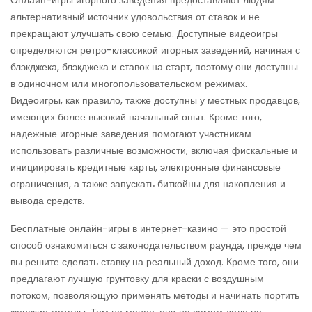
Онлайн-игры игорного заведения предоставляют людям
альтернативный источник удовольствия от ставок и не
прекращают улучшать свою семью. Доступные видеоигры
определяются ретро-классикой игорных заведений, начиная с
блэкджека, блэкджека и ставок на старт, поэтому они доступны
в одиночном или многопользовательском режимах.
Видеоигры, как правило, также доступны у местных продавцов,
имеющих более высокий начальный опыт. Кроме того,
надежные игорные заведения помогают участникам
использовать различные возможности, включая фискальные и
инициировать кредитные карты, электронные финансовые
ограничения, а также запускать биткойны для накопления и
вывода средств.
Бесплатные онлайн-игры в интернет-казино — это простой
способ ознакомиться с законодательством раунда, прежде чем
вы решите сделать ставку на реальный доход. Кроме того, они
предлагают лучшую грунтовку для краски с воздушным
потоком, позволяющую применять методы и начинать портить