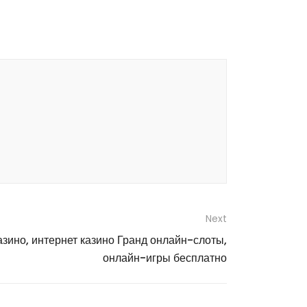
Next
азино, интернет казино Гранд онлайн-слоты,
онлайн-игры бесплатно