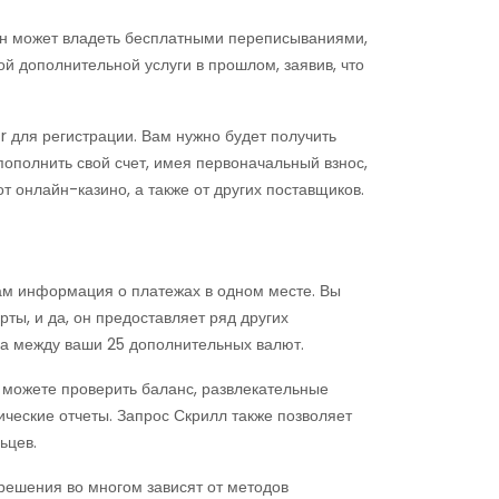
 Он может владеть бесплатными переписываниями,
й дополнительной услуги в прошлом, заявив, что
 для регистрации. Вам нужно будет получить
пополнить свой счет, имея первоначальный взнос,
 онлайн-казино, а также от других поставщиков.
ам информация о платежах в одном месте. Вы
ты, и да, он предоставляет ряд других
са между ваши 25 дополнительных валют.
 можете проверить баланс, развлекательные
ческие отчеты. Запрос Скрилл также позволяет
ьцев.
решения во многом зависят от методов