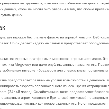
ая репутация инструментов, позволяющих обезопасить деньги люд
их данных, чтобы вы могли быть уверены в том, что любые претензи
лучить деньги.
ак
едлагает игрокам бесплатные фиаско на игровой консоли. Веб-стр
авок. Но он делает надежные ставки и предоставляет оборудовани
 таких как игровые платформы и множество игровых автоматов. Э
 техники Megaway или даже опубликованные названия игр. Практи
жду мобильным интернет-браузером или специальным портативным
стве предоставляет различные уровни возможностей в денежном в
ициировать скорость первоначального взноса. Время отвращения з
трого (24-48 часов). Онлайн-казино также предоставляет безопа
по азартным играм Канаваке и Британской комиссией по азартным и
ридерживаться честных критериев азартных игр. Но он предлагает