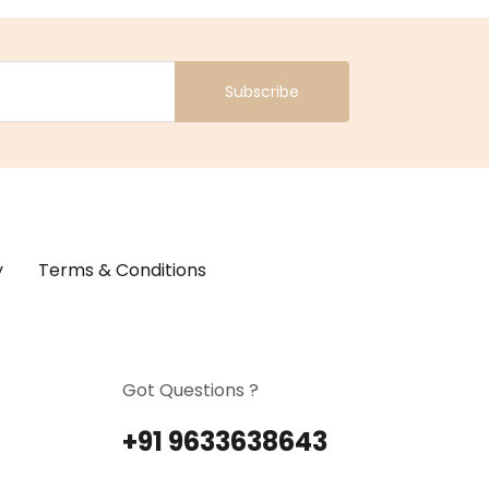
Subscribe
y
Terms & Conditions
Got Questions ?
+91 9633638643