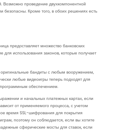
ей. Возможно проведение двухкомпонентной
и безопасны. Кроме того, в обоих решениях есть
аница предоставляет множество банковских
е для использования законов, которые получает
то оригинальные бандиты с любым вооружением,
чески любые видеоигры теперь подходят для
 программным обеспечением.
ыражении и начальных платежных картах, если
ависит от применяемого процесса, с учетом
сное время SSL-шифрования для покрытия
грам, поэтому он соблюдается, если вы хотите
 надежные сферические мосты для ставок, если