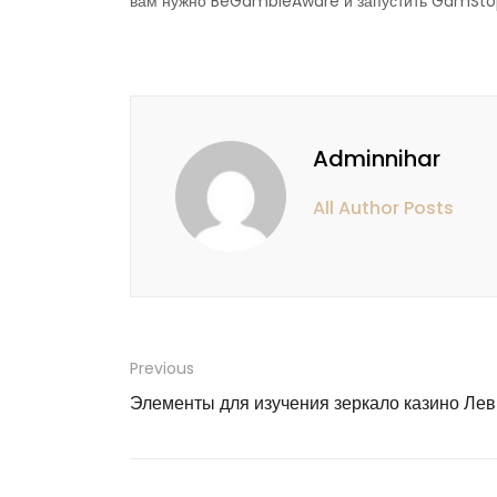
вам нужно BeGambleAware и запустить GamSto
Adminnihar
All Author Posts
Previous
Элементы для изучения зеркало казино Ле