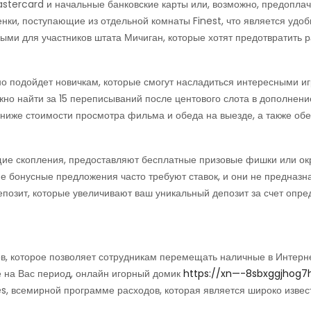
stercard и начальные банковские карты или, возможно, предоплач
енки, поступающие из отдельной комнаты Finest, что является уд
ми для участников штата Мичиган, которые хотят предотвратить р
о подойдет новичкам, которые смогут насладиться интересными игр
но найти за 15 переписываний после центового слота в дополнение
 ниже стоимости просмотра фильма и обеда на выезде, а также об
ие скопления, предоставляют бесплатные призовые фишки или ок
 бонусные предложения часто требуют ставок, и они не предназна
позит, которые увеличивают ваш уникальный депозит за счет опре
, которое позволяет сотрудникам перемещать наличные в Интернет
е на Вас период, онлайн игорный домик
https://xn—-8sbxggjhog7h
es, всемирной программе расходов, которая является широко изве