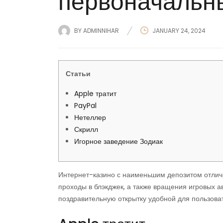
первоначальн
BY
ADMINNIHAR
JANUARY 24, 2024
Статьи
Apple тратит
PayPal
Нетеллер
Скрилл
Игорное заведение Зодиак
Интернет-казино с наименьшим депозитом отличн
проходы в блэкджек, а также вращения игровых а
поздравительную открытку удобной для пользоват