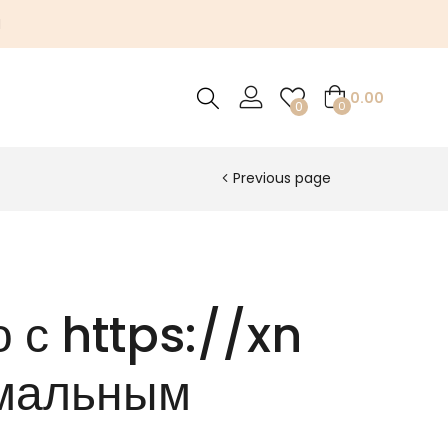
N
0.00
0
0
Previous page
 с https://xn
мальным