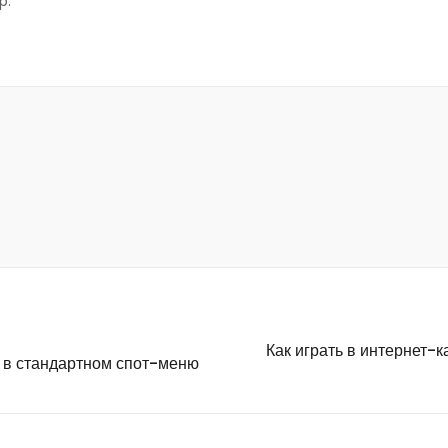
p.
Как играть в интернет-к
в в стандартном спот-меню