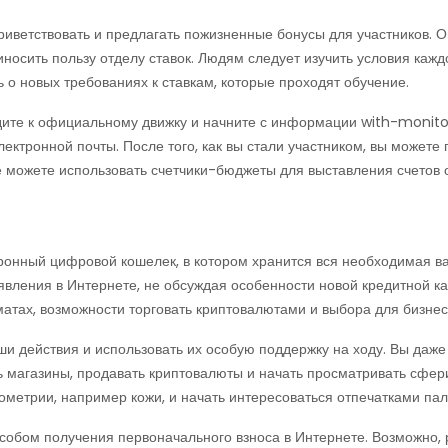
приветствовать и предлагать пожизненные бонусы для участников.
осить пользу отделу ставок. Людям следует изучить условия каждо
ь о новых требованиях к ставкам, которые проходят обучение.
ите к официальному движку и начните с информации with-monitor
ктронной почты. После того, как вы стали участником, вы можете 
 можете использовать счетчики-бюджеты для выставления счетов от
ронный цифровой кошелек, в котором хранится вся необходимая в
явления в Интернете, не обсуждая особенности новой кредитной кар
атах, возможности торговать криптовалютами и выбора для бизне
и действия и использовать их особую поддержку на ходу. Вы даже
ь магазины, продавать криптовалюты и начать просматривать сфери
иометрии, например кожи, и начать интересоваться отпечатками пал
особом получения первоначального взноса в Интернете. Возможно, 