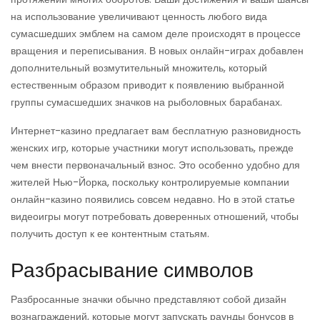
на использование увеличивают ценность любого вида
сумасшедших эмблем на самом деле происходят в процессе
вращения и переписывания. В новых онлайн-играх добавлен
дополнительный возмутительный множитель, который
естественным образом приводит к появлению выбранной
группы сумасшедших значков на рыболовных барабанах.
Интернет-казино предлагает вам бесплатную разновидность
женских игр, которые участники могут использовать, прежде
чем внести первоначальный взнос. Это особенно удобно для
жителей Нью-Йорка, поскольку контролируемые компании
онлайн-казино появились совсем недавно. Но в этой статье
видеоигры могут потребовать доверенных отношений, чтобы
получить доступ к ее контентным статьям.
Разбрасывание символов
Разбросанные значки обычно представляют собой дизайн
вознаграждений, которые могут запускать раунды бонусов в