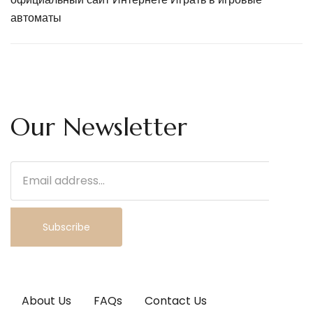
автоматы
Our Newsletter
Subscribe
About Us
FAQs
Contact Us