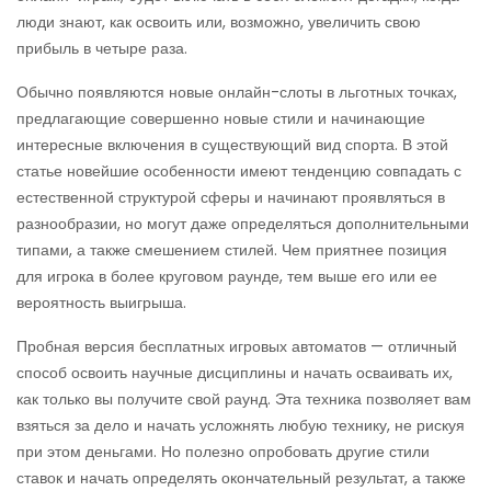
люди знают, как освоить или, возможно, увеличить свою
прибыль в четыре раза.
Обычно появляются новые онлайн-слоты в льготных точках,
предлагающие совершенно новые стили и начинающие
интересные включения в существующий вид спорта. В этой
статье новейшие особенности имеют тенденцию совпадать с
естественной структурой сферы и начинают проявляться в
разнообразии, но могут даже определяться дополнительными
типами, а также смешением стилей. Чем приятнее позиция
для игрока в более круговом раунде, тем выше его или ее
вероятность выигрыша.
Пробная версия бесплатных игровых автоматов — отличный
способ освоить научные дисциплины и начать осваивать их,
как только вы получите свой раунд. Эта техника позволяет вам
взяться за дело и начать усложнять любую технику, не рискуя
при этом деньгами. Но полезно опробовать другие стили
ставок и начать определять окончательный результат, а также