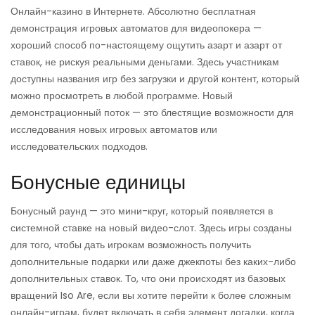
Онлайн-казино в Интернете. Абсолютно бесплатная
демонстрация игровых автоматов для видеопокера —
хороший способ по-настоящему ощутить азарт и азарт от
ставок, не рискуя реальными деньгами. Здесь участникам
доступны названия игр без загрузки и другой контент, который
можно просмотреть в любой программе.
Новый
демонстрационный поток — это блестящие возможности для
исследования новых игровых автоматов или
исследовательских подходов.
Бонусные единицы
Бонусный раунд — это мини-круг, который появляется в
системной ставке на новый видео-слот. Здесь игры созданы
для того, чтобы дать игрокам возможность получить
дополнительные подарки или даже джекпоты без каких-либо
дополнительных ставок. То, что они происходят из базовых
вращений Iso Are, если вы хотите перейти к более сложным
онлайн-играм, будет включать в себя элемент догадки, когда