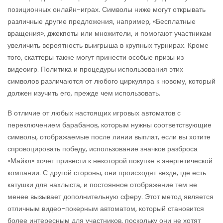
позиционных онлайн-играх. Символы ниже могут открывать
различные другие предложения, например, «Бесплатные
вращения», джекпоты или множители, и помогают участникам
увеличить вероятность выигрыша в крупных турнирах. Кроме
того, скаттеры также могут принести особые призы из
видеоигр. Политика и процедуры использования этих
символов различаются от любого циркуляра к новому, который
должен изучить его, прежде чем использовать.
В отличие от любых настоящих игровых автоматов с
переключением барабанов, которым нужны соответствующие
символы, отображаемые после линии выплат, если вы хотите
спровоцировать победу, использование значков разброса
«Майкл» хочет привести к некоторой покупке в энергетической
компании. С другой стороны, они происходят везде, где есть
катушки для нахлыста, и постоянное отображение тем не
менее вызывает дополнительную сферу. Этот метод является
отличным видео-покерным автоматом, который становится
более интересным для участников, поскольку они не хотят