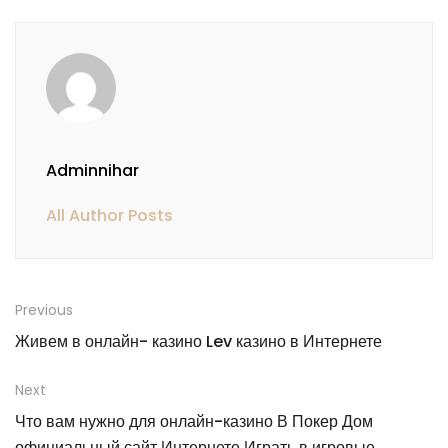
Adminnihar
All Author Posts
Previous
Живем в онлайн- казино Lev казино в Интернете
Next
Что вам нужно для онлайн-казино В Покер Дом
официальный сайт Интернете Играть в игровые