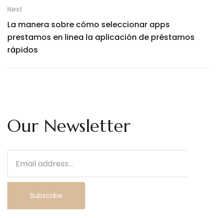
Next
La manera sobre cómo seleccionar apps
prestamos en linea la aplicación de préstamos
rápidos
Our Newsletter
Subscribe