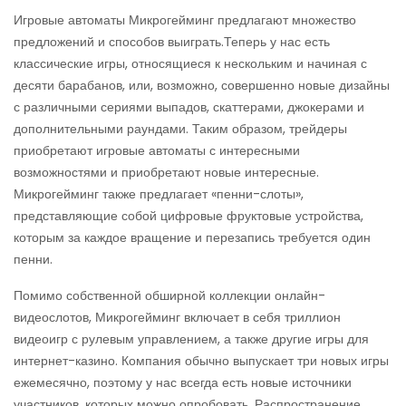
Игровые автоматы Микрогейминг предлагают множество
предложений и способов выиграть.Теперь у нас есть
классические игры, относящиеся к нескольким и начиная с
десяти барабанов, или, возможно, совершенно новые дизайны
с различными сериями выпадов, скаттерами, джокерами и
дополнительными раундами. Таким образом, трейдеры
приобретают игровые автоматы с интересными
возможностями и приобретают новые интересные.
Микрогейминг также предлагает «пенни-слоты»,
представляющие собой цифровые фруктовые устройства,
которым за каждое вращение и перезапись требуется один
пенни.
Помимо собственной обширной коллекции онлайн-
видеослотов, Микрогейминг включает в себя триллион
видеоигр с рулевым управлением, а также другие игры для
интернет-казино. Компания обычно выпускает три новых игры
ежемесячно, поэтому у нас всегда есть новые источники
участников, которых можно опробовать. Распространение