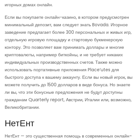
игорных домах онлайн.
Если вы покупаете онлайн-казино, в котором предусмотрен
минимальный депозит, вам следует знать Bovada. Игорное
заведение предлагает более 300 персональных и живых игр,
отдельную игровую площадку и стартовую букмекерскую
контору. Это позволяет вам принимать доллары и многие
криптовалюты, например биткойны, и не требует никаких
индивидуальных производственных счетов. Также можно
использовать портативные приложения Place’utes для
быстрого доступа к вашему аккаунту. Если вы новый игрок, вы
можете получить до 1500 долларов в виде бонуса. Но знаете
ли вы, что эти бонусные предложения не будут доступны
гражданам Quarterly report, Австрии, Италии или, возможно,
Великобритании.
НетЕнт
НетЕнт — это существенная помощь в современных онлайн-