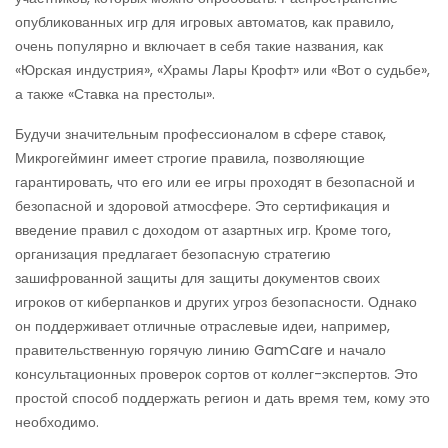
опубликованных игр для игровых автоматов, как правило,
очень популярно и включает в себя такие названия, как
«Юрская индустрия», «Храмы Лары Крофт» или «Вот о судьбе»,
а также «Ставка на престолы».
Будучи значительным профессионалом в сфере ставок,
Микрогейминг имеет строгие правила, позволяющие
гарантировать, что его или ее игры проходят в безопасной и
безопасной и здоровой атмосфере. Это сертификация и
введение правил с доходом от азартных игр. Кроме того,
организация предлагает безопасную стратегию
зашифрованной защиты для защиты документов своих
игроков от киберпанков и других угроз безопасности. Однако
он поддерживает отличные отраслевые идеи, например,
правительственную горячую линию GamCare и начало
консультационных проверок сортов от коллег-экспертов. Это
простой способ поддержать регион и дать время тем, кому это
необходимо.