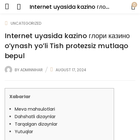
0
Internet uyasida kazino глори казино o’ynash yo’li Tish protezsiz mutlaqo bepul
UNCATEGORIZED
Internet uyasida kazino глори казино
o’ynash yo’li Tish protezsiz mutlaqo
bepul
BY
ADMINNIHAR
AUGUST 17, 2024
Xabarlar
Meva mahsulotlari
Dahshatli dizaynlar
Tarqalgan dizaynlar
Yutuqlar