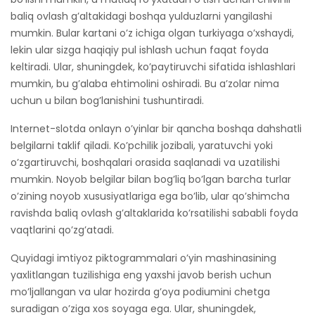
baliq ovlash g’altakidagi boshqa yulduzlarni yangilashi
mumkin. Bular kartani o’z ichiga olgan turkiyaga o’xshaydi,
lekin ular sizga haqiqiy pul ishlash uchun faqat foyda
keltiradi. Ular, shuningdek, ko’paytiruvchi sifatida ishlashlari
mumkin, bu g’alaba ehtimolini oshiradi. Bu a’zolar nima
uchun u bilan bog’lanishini tushuntiradi.
Internet-slotda onlayn o’yinlar bir qancha boshqa dahshatli
belgilarni taklif qiladi. Ko’pchilik jozibali, yaratuvchi yoki
o’zgartiruvchi, boshqalari orasida saqlanadi va uzatilishi
mumkin. Noyob belgilar bilan bog’liq bo’lgan barcha turlar
o’zining noyob xususiyatlariga ega bo’lib, ular qo’shimcha
ravishda baliq ovlash g’altaklarida ko’rsatilishi sababli foyda
vaqtlarini qo’zg’atadi.
Quyidagi imtiyoz piktogrammalari o’yin mashinasining
yaxlitlangan tuzilishiga eng yaxshi javob berish uchun
mo’ljallangan va ular hozirda g’oya podiumini chetga
suradigan o’ziga xos soyaga ega. Ular, shuningdek,