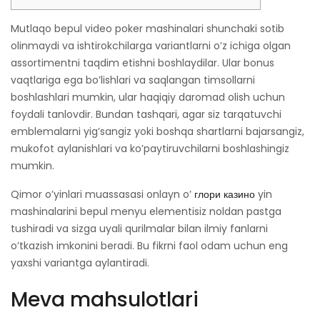
Mutlaqo bepul video poker mashinalari shunchaki sotib
olinmaydi va ishtirokchilarga variantlarni o’z ichiga olgan
assortimentni taqdim etishni boshlaydilar. Ular bonus
vaqtlariga ega bo’lishlari va saqlangan timsollarni
boshlashlari mumkin, ular haqiqiy daromad olish uchun
foydali tanlovdir.
Bundan tashqari, agar siz tarqatuvchi
emblemalarni yig’sangiz yoki boshqa shartlarni bajarsangiz,
mukofot aylanishlari va ko’paytiruvchilarni boshlashingiz
mumkin.
Qimor o’yinlari muassasasi onlayn o’
глори казино
yin
mashinalarini bepul menyu elementisiz noldan pastga
tushiradi va sizga uyali qurilmalar bilan ilmiy fanlarni
o’tkazish imkonini beradi. Bu fikrni faol odam uchun eng
yaxshi variantga aylantiradi.
Meva mahsulotlari