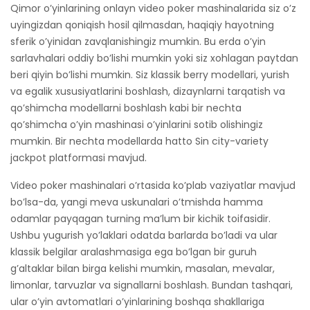
Qimor o’yinlarining onlayn video poker mashinalarida siz o’z
uyingizdan qoniqish hosil qilmasdan, haqiqiy hayotning
sferik o’yinidan zavqlanishingiz mumkin. Bu erda o’yin
sarlavhalari oddiy bo’lishi mumkin yoki siz xohlagan paytdan
beri qiyin bo’lishi mumkin. Siz klassik berry modellari, yurish
va egalik xususiyatlarini boshlash, dizaynlarni tarqatish va
qo’shimcha modellarni boshlash kabi bir nechta
qo’shimcha o’yin mashinasi o’yinlarini sotib olishingiz
mumkin. Bir nechta modellarda hatto Sin city-variety
jackpot platformasi mavjud.
Video poker mashinalari o’rtasida ko’plab vaziyatlar mavjud
bo’lsa-da, yangi meva uskunalari o’tmishda hamma
odamlar payqagan turning ma’lum bir kichik toifasidir.
Ushbu yugurish yo’laklari odatda barlarda bo’ladi va ular
klassik belgilar aralashmasiga ega bo’lgan bir guruh
g’altaklar bilan birga kelishi mumkin, masalan, mevalar,
limonlar, tarvuzlar va signallarni boshlash. Bundan tashqari,
ular o’yin avtomatlari o’yinlarining boshqa shakllariga