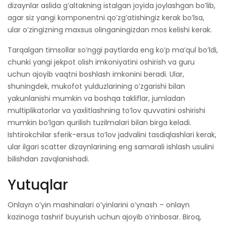
dizaynlar aslida g’altakning istalgan joyida joylashgan bo’lib,
agar siz yangi komponentni qo’zg’atishingiz kerak bo’lsa,
ular o’zingizning maxsus olinganingizdan mos kelishi kerak.
Tarqalgan timsollar so’nggi paytlarda eng ko’p ma’qul bo’ldi,
chunki yangi jekpot olish imkoniyatini oshirish va guru
uchun ajoyib vaqtni boshlash imkonini beradi. Ular,
shuningdek, mukofot yulduzlarining o’zgarishi bilan
yakunlanishi mumkin va boshqa takliflar, jumladan
multiplikatorlar va yaxlitlashning to’lov quvvatini oshirishi
mumkin bo’lgan qurilish tuzilmalari bilan birga keladi.
Ishtirokchilar sferik-ersus to’lov jadvalini tasdiqlashlari kerak,
ular ilgari scatter dizaynlarining eng samarali ishlash usulini
bilishdan zavqlanishadi.
Yutuqlar
Onlayn o’yin mashinalari o’yinlarini o’ynash – onlayn
kazinoga tashrif buyurish uchun ajoyib o’rinbosar. Biroq,