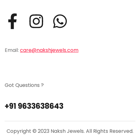
Email:
care@nakshjewels.com
Got Questions ?
+91 9633638643
Copyright © 2023 Naksh Jewels. All Rights Reserved.