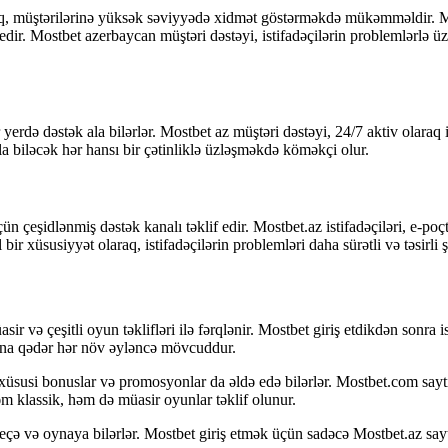
raq, müştərilərinə yüksək səviyyədə xidmət göstərməkdə mükəmməldir. M
edir. Mostbet azerbaycan müştəri dəstəyi, istifadəçilərin problemlərlə 
rdə dəstək ala bilərlər. Mostbet az müştəri dəstəyi, 24/7 aktiv olaraq iş
 biləcək hər hansı bir çətinliklə üzləşməkdə köməkçi olur.
n çeşidlənmiş dəstək kanalı təklif edir. Mostbet.az istifadəçiləri, e-poçt
bir xüsusiyyət olaraq, istifadəçilərin problemləri daha sürətli və təsirl
r və çeşitli oyun təklifləri ilə fərqlənir. Mostbet giriş etdikdən sonra
rına qədər hər növ əyləncə mövcuddur.
üsusi bonuslar və promosyonlar da əldə edə bilərlər. Mostbet.com sayt
 klassik, həm də müasir oyunlar təklif olunur.
çə və oynaya bilərlər. Mostbet giriş etmək üçün sadəcə Mostbet.az say