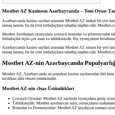
Mostbet AZ Kasinosu Azərbaycanda – Yeni Oyun Təc
Azərbaycanda kazino saytlari arasında Mostbet AZ unikal bir yeri tutu
olaraq tanınır, bu da yeni istifadəçilərə rahatlıq təqdim edir. Mostbet.
Mostbet Azerbaijan oyunçulara çoxsaylı bonuslar və promosyonlar təkl
istifadəçilər üçün çox asan və təhlükəsizdir. Bu, oyunçuların hesablar
Azərbaycanda kazino saytlari arasında Mostbet AZ xüsusi bir yeri tutu
olaraq tanınır, bu da yeni istifadəçilərə rahatlıq təqdim edir. Mostbet.
Mostbet AZ-nin Azərbaycanda Populyarlığ
Mostbet AZ, Azərbaycanda ən populyar kazino saytlarından biri kimi y
təcrübəsi əldə etməsi mümkündür.
Mostbet AZ-nin Əsas Üstünlükləri
Çoxsaylı Oyunlar: Mostbet AZ saytında oyunçulara geniş oyun s
Təhlükəsizlik: Mostbet azerbaycan saytı, oyunçuların məlumatları
Bonuslar və Promosyonlar: Mostbet AZ qeydiyyat zamanı oyunçul