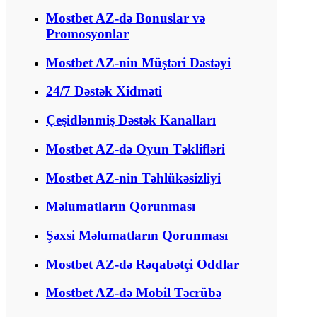
Mostbet AZ-də Bonuslar və
Promosyonlar
Mostbet AZ-nin Müştəri Dəstəyi
24/7 Dəstək Xidməti
Çeşidlənmiş Dəstək Kanalları
Mostbet AZ-də Oyun Təklifləri
Mostbet AZ-nin Təhlükəsizliyi
Məlumatların Qorunması
Şəxsi Məlumatların Qorunması
Mostbet AZ-də Rəqabətçi Oddlar
Mostbet AZ-də Mobil Təcrübə