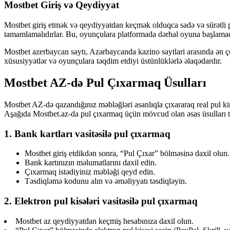
Mostbet Giriş və Qeydiyyat
Mostbet giriş etmək və qeydiyyatdan keçmək olduqca sadə və sürətli p
tamamlamalıdırlar. Bu, oyunçulara platformada dərhal oyuna başlamaq
Mostbet azerbaycan saytı, Azərbaycanda kazino saytlari arasında ən ço
xüsusiyyətlər və oyunçulara təqdim etdiyi üstünlüklərlə əlaqədardır.
Mostbet AZ-də Pul Çıxarmaq Üsulları
Mostbet AZ-də qazandığınız məbləğləri asanlıqla çıxararaq real pul kim
Aşağıda Mostbet.az-da pul çıxarmaq üçün mövcud olan əsas üsulları ta
1. Bank kartları vasitəsilə pul çıxarmaq
Mostbet giriş etdikdən sonra, “Pul Çıxar” bölməsinə daxil olun.
Bank kartınızın məlumatlarını daxil edin.
Çıxarmaq istədiyiniz məbləği qeyd edin.
Təsdiqləmə kodunu alın və əməliyyatı təsdiqləyin.
2. Elektron pul kisələri vasitəsilə pul çıxarmaq
Mostbet az qeydiyyatdan keçmiş hesabınıza daxil olun.