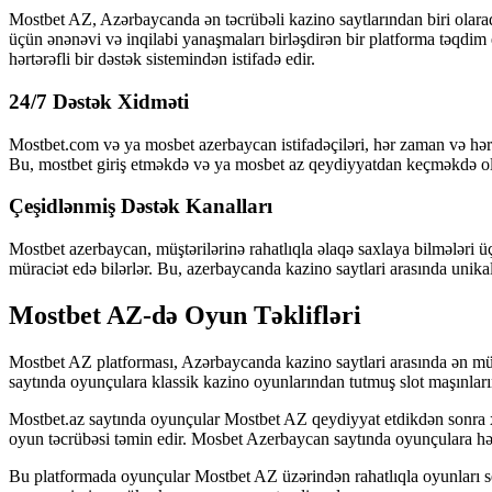
Mostbet AZ, Azərbaycanda ən təcrübəli kazino saytlarından biri ola
üçün ənənəvi və inqilabi yanaşmaları birləşdirən bir platforma təqdim 
hərtərəfli bir dəstək sistemindən istifadə edir.
24/7 Dəstək Xidməti
Mostbet.com və ya mosbet azerbaycan istifadəçiləri, hər zaman və hər ye
Bu, mostbet giriş etməkdə və ya mosbet az qeydiyyatdan keçməkdə ola
Çeşidlənmiş Dəstək Kanalları
Mostbet azerbaycan, müştərilərinə rahatlıqla əlaqə saxlaya bilmələri üçü
müraciət edə bilərlər. Bu, azerbaycanda kazino saytlari arasında unikal 
Mostbet AZ-də Oyun Təklifləri
Mostbet AZ platforması, Azərbaycanda kazino saytlari arasında ən müasi
saytında oyunçulara klassik kazino oyunlarından tutmuş slot maşınla
Mostbet.az saytında oyunçular Mostbet AZ qeydiyyat etdikdən sonra x
oyun təcrübəsi təmin edir. Mosbet Azerbaycan saytında oyunçulara həm
Bu platformada oyunçular Mostbet AZ üzərindən rahatlıqla oyunları se