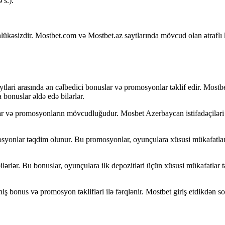
 s.).
əhlükəsizdir. Mostbet.com və Mostbet.az saytlarında mövcud olan ətraflı 
lari arasında ən cəlbedici bonuslar və promosyonlar təklif edir. Mostb
 bonuslar əldə edə bilərlər.
r və promosyonların mövcudluğudur. Mosbet Azerbaycan istifadəçiləri h
osyonlar təqdim olunur. Bu promosyonlar, oyunçulara xüsusi mükafatlar
lərlər. Bu bonuslar, oyunçulara ilk depozitləri üçün xüsusi mükafatlar t
bonus və promosyon təklifləri ilə fərqlənir. Mostbet giriş etdikdən sonr