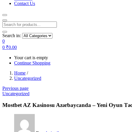
Contact Us
Search in:
0
0
₹
0.00
Your cart is empty
Continue Shopping
Home
/
Uncategorized
Previous page
Uncategorized
Mostbet AZ Kasinosu Azərbaycanda – Yeni Oyun Təc