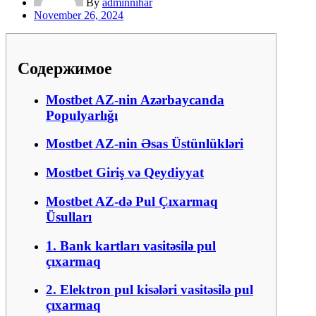
By
adminnihar
Posted
November 26, 2024
on
Содержимое
Mostbet AZ-nin Azərbaycanda
Populyarlığı
Mostbet AZ-nin Əsas Üstünlükləri
Mostbet Giriş və Qeydiyyat
Mostbet AZ-də Pul Çıxarmaq
Üsulları
1. Bank kartları vasitəsilə pul
çıxarmaq
2. Elektron pul kisələri vasitəsilə pul
çıxarmaq