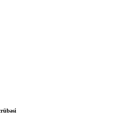
rübəsi