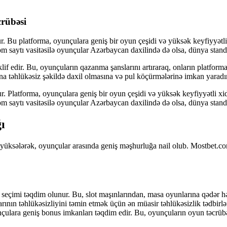
rübəsi
r. Bu platforma, oyunçulara geniş bir oyun çeşidi və yüksək keyfiyyətli
com saytı vasitəsilə oyunçular Azərbaycan daxilində də olsa, dünya standa
if edir. Bu, oyunçuların qazanma şanslarını artıraraq, onların platfor
ına təhlükəsiz şəkildə daxil olmasına və pul köçürmələrinə imkan yaradır
r. Platforma, oyunçulara geniş bir oyun çeşidi və yüksək keyfiyyətli xi
com saytı vasitəsilə oyunçular Azərbaycan daxilində də olsa, dünya standa
ı
üksələrək, oyunçular arasında geniş məşhurluğa nail olub. Mostbet.com
eçimi təqdim olunur. Bu, slot maşınlarından, masa oyunlarına qədər hə
nın təhlükəsizliyini təmin etmək üçün ən müasir təhlükəsizlik tədbirləri
ara geniş bonus imkanları təqdim edir. Bu, oyunçuların oyun təcrübəs