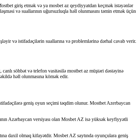
ostbet giriş etmək və ya mosbet az qeydiyyatdan keçmək istəyənlər
üzləşməsi və suallarının uğursuzluqla həll olunmasını təmin etmək üçün
ləyir və istifadəçilərin suallarına və problemlərinə dərhal cavab verir.
, canlı söhbət və telefon vasitəsilə mostbet az müştəri dəstəyinə
i şəkildə həll olunmasına kömək edir.
 istifadəçilərə geniş oyun seçimi təqdim olunur. Mostbet Azerbaycan
ının Azərbaycan versiyası olan Mosbet AZ isə yüksək keyfiyyətli
tına daxil olmaq kifayətdir. Mosbet AZ saytında oyunçulara geniş