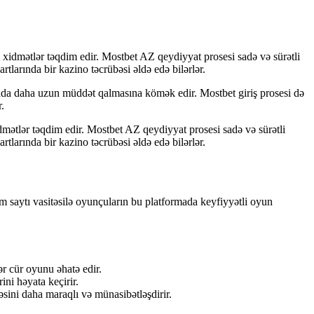
 xidmətlər təqdim edir. Mostbet AZ qeydiyyat prosesi sadə və sürətli
rtlarında bir kazino təcrübəsi əldə edə bilərlər.
mada daha uzun müddət qalmasına kömək edir. Mostbet giriş prosesi də
.
dmətlər təqdim edir. Mostbet AZ qeydiyyat prosesi sadə və sürətli
rtlarında bir kazino təcrübəsi əldə edə bilərlər.
 saytı vasitəsilə oyunçuların bu platformada keyfiyyətli oyun
r cür oyunu əhatə edir.
ni həyata keçirir.
ini daha maraqlı və münasibətləşdirir.