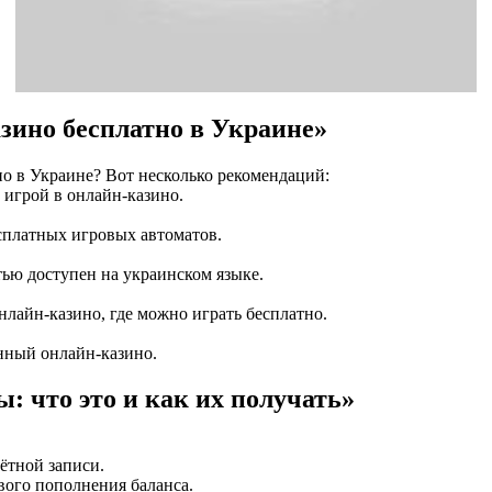
зино бесплатно в Украине»
о в Украине? Вот несколько рекомендаций:
с игрой в онлайн-казино.
сплатных игровых автоматов.
ью доступен на украинском языке.
нлайн-казино, где можно играть бесплатно.
енный онлайн-казино.
: что это и как их получать»
ётной записи.
вого пополнения баланса.