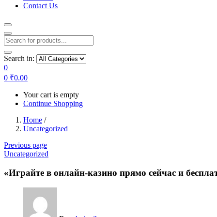
Contact Us
Search in:
0
0
₹
0.00
Your cart is empty
Continue Shopping
Home
/
Uncategorized
Previous page
Uncategorized
«Играйте в онлайн-казино прямо сейчас и беспла