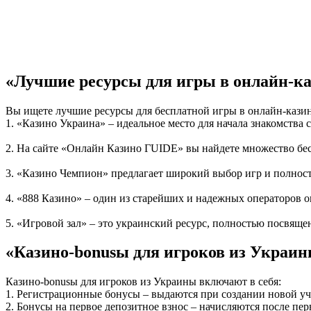
«Лучшие ресурсы для игры в онлайн-ка
Вы ищете лучшие ресурсы для бесплатной игры в онлайн-казин
1. «Казино Украина» – идеальное место для начала знакомства 
2. На сайте «Онлайн Казино ГUIDE» вы найдете множество бе
3. «Казино Чемпион» предлагает широкий выбор игр и полност
4. «888 Казино» – один из старейших и надежных операторов о
5. «Игровой зал» – это украинский ресурс, полностью посвящ
«Казино-bonusы для игроков из Украины
Казино-bonusы для игроков из Украины включают в себя:
1. Регистрационные бонусы – выдаются при создании новой уч
2. Бонусы на первое депозитное взнос – начисляются после пер