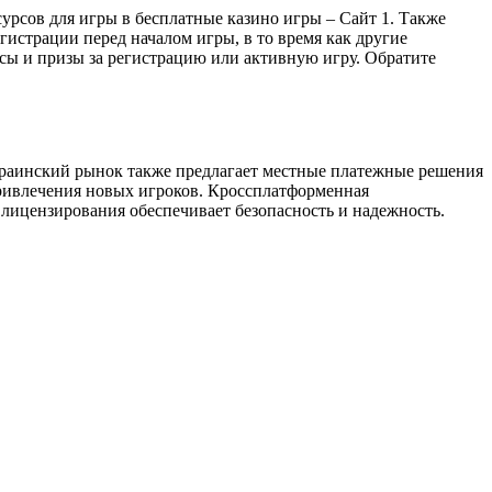
урсов для игры в бесплатные казино игры – Сайт 1. Также
гистрации перед началом игры, в то время как другие
усы и призы за регистрацию или активную игру. Обратите
краинский рынок также предлагает местные платежные решения
привлечения новых игроков. Кроссплатформенная
 лицензирования обеспечивает безопасность и надежность.