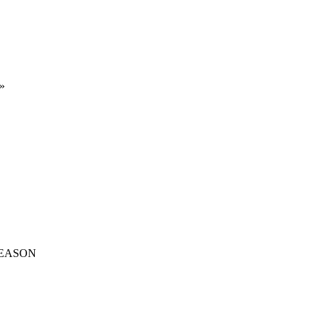
»
SEASON