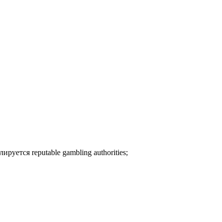
уется reputable gambling authorities;