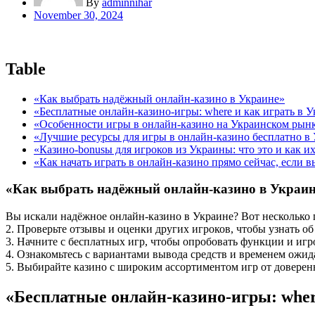
By
adminnihar
Posted
November 30, 2024
on
Table
«Как выбрать надёжный онлайн-казино в Украине»
«Бесплатные онлайн-казино-игры: where и как играть в 
«Особенности игры в онлайн-казино на Украинском рын
«Лучшие ресурсы для игры в онлайн-казино бесплатно в
«Казино-bonusы для игроков из Украины: что это и как и
«Как начать играть в онлайн-казино прямо сейчас, если 
«Как выбрать надёжный онлайн-казино в Украин
Вы искали надёжное онлайн-казино в Украине? Вот несколько пол
2. Проверьте отзывы и оценки других игроков, чтобы узнать о
3. Начните с бесплатных игр, чтобы опробовать функции и игр
4. Ознакомьтесь с вариантами вывода средств и временем ожид
5. Выбирайте казино с широким ассортиментом игр от довере
«Бесплатные онлайн-казино-игры: wher