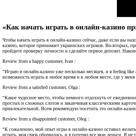
«Как начать играть в онлайн-казино пр
Чтобы начать играть в онлайн-казино сейчас, даже если вы нах
казино, которое принимает украинских игроков. Во-вторых, пр
пройдите проверку личности и сделайте первое депозит. Нако
Review from a happy customer, Ivan :
“Играю в онлайн-казино уже несколько месяцев, и я feeling like
возможность играть в любое время и в любом месте, где у меня
Review from a satisfied customer, Olga :
“Какое чудесное место, чтобы немного отдохнуть от ежедневн
простых и сложных слотов и заканчивая классическими карточ
привлекательной. Всем рекомендую посетить это онлайн-казино
Review from a disappointed customer, Oleg :
“К сожалению, мой опыт игры в онлайн-казино оставил желать л
играть, моя связь оборвалась, и я потерял все мои деньги. Я