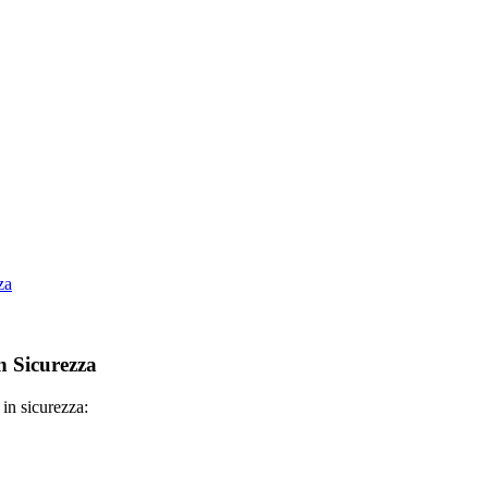
za
n Sicurezza
 in sicurezza: