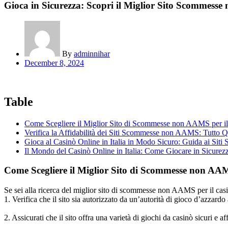
Gioca in Sicurezza: Scopri il Miglior Sito Scommesse 
By
adminnihar
Posted
December 8, 2024
on
Table
Come Scegliere il Miglior Sito di Scommesse non AAMS per il C
Verifica la Affidabilità dei Siti Scommesse non AAMS: Tutto Qu
Gioca al Casinò Online in Italia in Modo Sicuro: Guida ai Si
Il Mondo del Casinò Online in Italia: Come Giocare in Sicure
Come Scegliere il Miglior Sito di Scommesse non AAMS 
Se sei alla ricerca del miglior sito di scommesse non AAMS per il casinò
1. Verifica che il sito sia autorizzato da un’autorità di gioco d’azzardo af
2. Assicurati che il sito offra una varietà di giochi da casinò sicuri e af