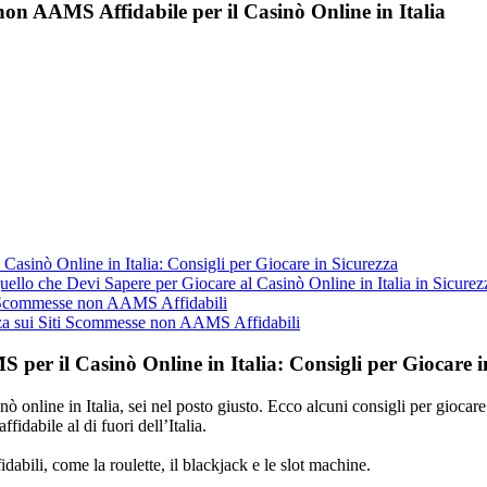
non AAMS Affidabile per il Casinò Online in Italia
asinò Online in Italia: Consigli per Giocare in Sicurezza
ello che Devi Sapere per Giocare al Casinò Online in Italia in Sicurez
ti Scommesse non AAMS Affidabili
zza sui Siti Scommesse non AAMS Affidabili
per il Casinò Online in Italia: Consigli per Giocare i
 online in Italia, sei nel posto giusto. Ecco alcuni consigli per giocare
fidabile al di fuori dell’Italia.
fidabili, come la roulette, il blackjack e le slot machine.