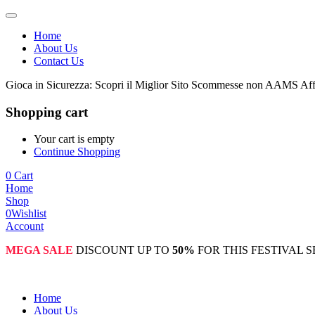
Home
About Us
Contact Us
Gioca in Sicurezza: Scopri il Miglior Sito Scommesse non AAMS Affida
Shopping cart
Your cart is empty
Continue Shopping
0
Cart
Home
Shop
0
Wishlist
Account
MEGA SALE
DISCOUNT UP TO
50%
FOR THIS FESTIVAL 
Home
About Us