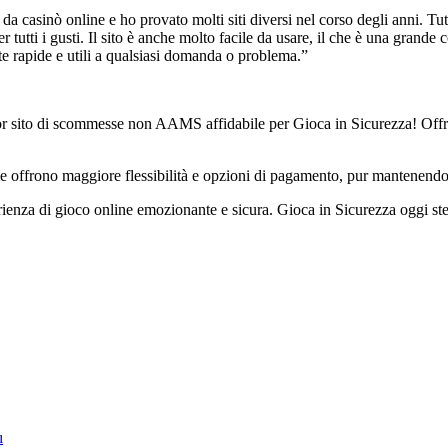
a casinò online e ho provato molti siti diversi nel corso degli anni. 
 tutti i gusti. Il sito è anche molto facile da usare, il che è una grande
ste rapide e utili a qualsiasi domanda o problema.”
iglior sito di scommesse non AAMS affidabile per Gioca in Sicurezza! Of
frono maggiore flessibilità e opzioni di pagamento, pur mantenendo alt
rienza di gioco online emozionante e sicura. Gioca in Sicurezza oggi st
ı