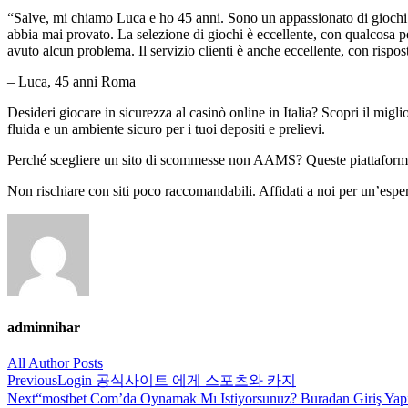
“Salve, mi chiamo Luca e ho 45 anni. Sono un appassionato di giochi d
abbia mai provato. La selezione di giochi è eccellente, con qualcosa per
avuto alcun problema. Il servizio clienti è anche eccellente, con rispo
– Luca, 45 anni Roma
Desideri giocare in sicurezza al casinò online in Italia? Scopri il m
fluida e un ambiente sicuro per i tuoi depositi e prelievi.
Perché scegliere un sito di scommesse non AAMS? Queste piattaforme of
Non rischiare con siti poco raccomandabili. Affidati a noi per un’espe
adminnihar
All Author Posts
Post
Previous
Login 공식사이트 에게 스포츠와 카지
navigation
Next
“mostbet Com’da Oynamak Mı Istiyorsunuz? Buradan Giriş Yap