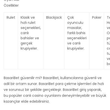
Özellikler
Rulet
Klasik ve
Blackjack
Çok
Poker
T
hızlı rulet
oyunculu
H
seçenekleri,
masalar,
v
canlı
farklı bahis
O
bahisler ve
seçenekleri
p
gerçek
ve canlı
tü
krupiyeler.
krupiyeler.
ca
t
v
ba
BasariBet güvenilir mi? BasariBet, kullanıcılarına güvenli ve
adil bir ortam sunar. BasariBet para çekme işlemleri de hızlı
ve sorunsuz bir şekilde gerçekleşir. BasariBet giriş yaparak,
bu popüler canlı casino oyunlarını deneyimleyebilir ve büyük
kazançlar elde edebilirsiniz.