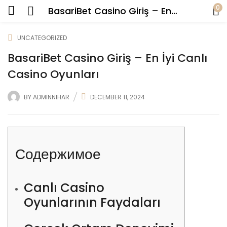
0
BasariBet Casino Giriş – En İyi Canlı Casino Oyunları
UNCATEGORIZED
BasariBet Casino Giriş – En İyi Canlı
Casino Oyunları
BY
ADMINNIHAR
DECEMBER 11, 2024
Содержимое
Canlı Casino
Oyunlarının Faydaları