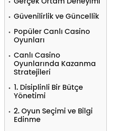
Gerçek Ortam Deneyimi
Güvenilirlik ve Güncellik
Popüler Canlı Casino
Oyunları
Canlı Casino
Oyunlarında Kazanma
Stratejileri
1. Disiplinli Bir Bütçe
Yönetimi
2. Oyun Seçimi ve Bilgi
Edinme