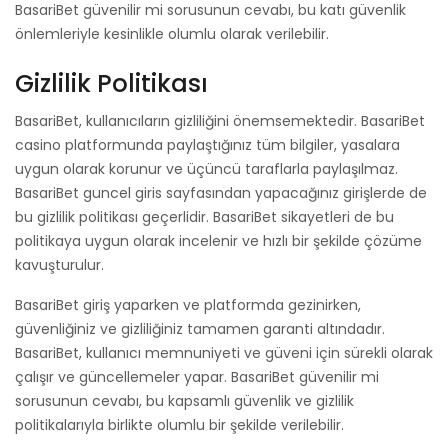
BasariBet güvenilir mi sorusunun cevabı, bu katı güvenlik
önlemleriyle kesinlikle olumlu olarak verilebilir.
Gizlilik Politikası
BasariBet, kullanıcıların gizliliğini önemsemektedir. BasariBet
casino platformunda paylaştığınız tüm bilgiler, yasalara
uygun olarak korunur ve üçüncü taraflarla paylaşılmaz.
BasariBet guncel giris sayfasından yapacağınız girişlerde de
bu gizlilik politikası geçerlidir. BasariBet sikayetleri de bu
politikaya uygun olarak incelenir ve hızlı bir şekilde çözüme
kavuşturulur.
BasariBet giriş yaparken ve platformda gezinirken,
güvenliğiniz ve gizliliğiniz tamamen garanti altındadır.
BasariBet, kullanıcı memnuniyeti ve güveni için sürekli olarak
çalışır ve güncellemeler yapar. BasariBet güvenilir mi
sorusunun cevabı, bu kapsamlı güvenlik ve gizlilik
politikalarıyla birlikte olumlu bir şekilde verilebilir.