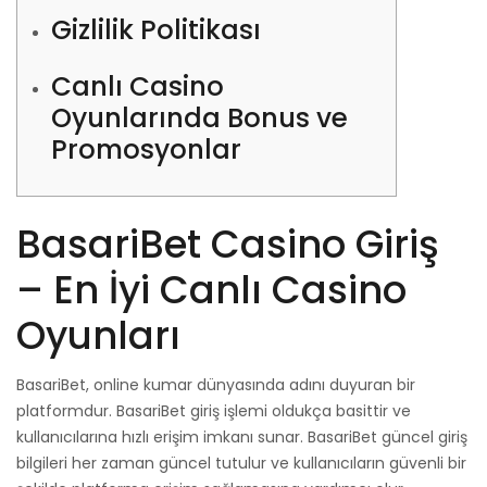
Gizlilik Politikası
Canlı Casino
Oyunlarında Bonus ve
Promosyonlar
BasariBet Casino Giriş
– En İyi Canlı Casino
Oyunları
BasariBet, online kumar dünyasında adını duyuran bir
platformdur. BasariBet giriş işlemi oldukça basittir ve
kullanıcılarına hızlı erişim imkanı sunar. BasariBet güncel giriş
bilgileri her zaman güncel tutulur ve kullanıcıların güvenli bir