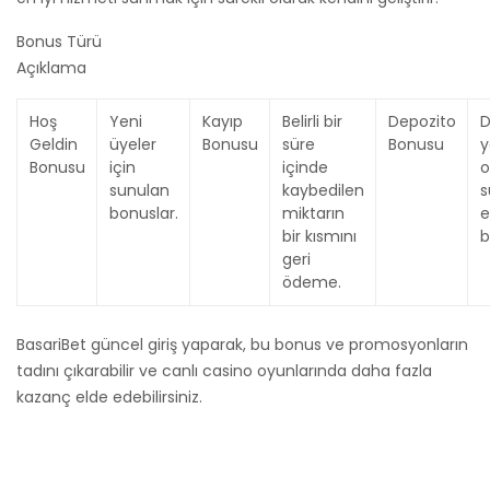
Bonus Türü
Açıklama
Hoş
Yeni
Kayıp
Belirli bir
Depozito
D
Geldin
üyeler
Bonusu
süre
Bonusu
y
Bonusu
için
içinde
o
sunulan
kaybedilen
s
bonuslar.
miktarın
e
bir kısmını
b
geri
ödeme.
BasariBet güncel giriş yaparak, bu bonus ve promosyonların
tadını çıkarabilir ve canlı casino oyunlarında daha fazla
kazanç elde edebilirsiniz.