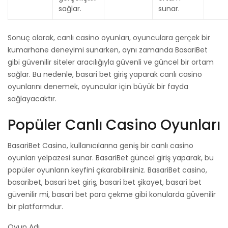
sağlar.
sunar.
Sonuç olarak, canlı casino oyunları, oyunculara gerçek bir
kumarhane deneyimi sunarken, aynı zamanda BasariBet
gibi güvenilir siteler aracılığıyla güvenli ve güncel bir ortam
sağlar. Bu nedenle, basari bet giriş yaparak canlı casino
oyunlarını denemek, oyuncular için büyük bir fayda
sağlayacaktır.
Popüler Canlı Casino Oyunları
BasariBet Casino, kullanıcılarına geniş bir canlı casino
oyunları yelpazesi sunar. BasariBet güncel giriş yaparak, bu
popüler oyunların keyfini çıkarabilirsiniz. BasariBet casino,
basaribet, basari bet giriş, basari bet şikayet, basari bet
güvenilir mi, basari bet para çekme gibi konularda güvenilir
bir platformdur.
Oyun Adı