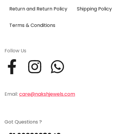
Return and Return Policy
Shipping Policy
Terms & Conditions
Follow Us
Email:
care@nakshjewels.com
Got Questions ?