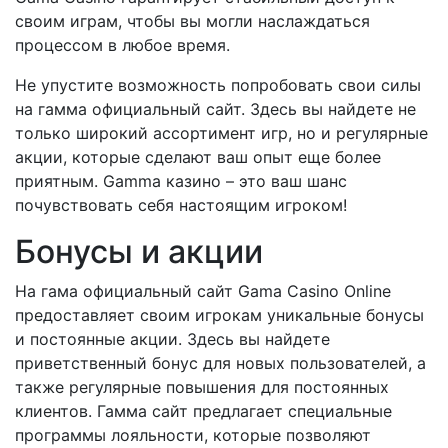
своим играм, чтобы вы могли наслаждаться
процессом в любое время.
Не упустите возможность попробовать свои силы
на гамма официальный сайт. Здесь вы найдете не
только широкий ассортимент игр, но и регулярные
акции, которые сделают ваш опыт еще более
приятным. Gamma казино – это ваш шанс
почувствовать себя настоящим игроком!
Бонусы и акции
На гама официальный сайт Gama Casino Online
предоставляет своим игрокам уникальные бонусы
и постоянные акции. Здесь вы найдете
приветственный бонус для новых пользователей, а
также регулярные повышения для постоянных
клиентов. Гамма сайт предлагает специальные
программы лояльности, которые позволяют