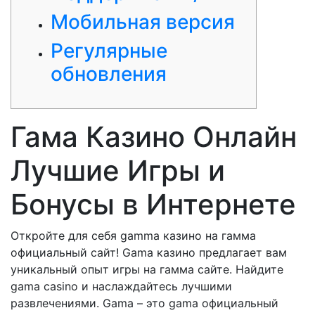
Мобильная версия
Регулярные
обновления
Гама Казино Онлайн
Лучшие Игры и
Бонусы в Интернете
Откройте для себя gamma казино на гамма
официальный сайт! Gama казино предлагает вам
уникальный опыт игры на гамма сайте. Найдите
gama casino и наслаждайтесь лучшими
развлечениями. Gama – это gama официальный