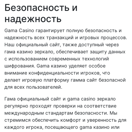
Безопасность и
надежность
Gama Casino гарантирует полную безопасность и
надежность всех транзакций и игровых процессов.
Наш официальный сайт, также доступный через
гама казино зеркало, обеспечивает защиту данных
с использованием современных технологий
шифрования. Gama казино уделяет особое
внимание конфиденциальности игроков, что
делает игровую платформу гамма сайт безопасной
для всех пользователей.
Гама официальный сайт и gama casino зеркало
регулярно проходят проверки на соответствие
международным стандартам безопасности. Мы
стремимся обеспечить комфорт и уверенность для
каждого игрока, посещающего gama казино или