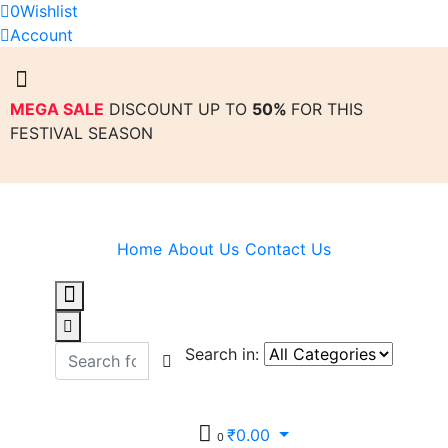
0
Wishlist
Account
MEGA SALE
DISCOUNT UP TO
50%
FOR THIS
FESTIVAL SEASON
Home
About Us
Contact Us
Search in:
₹
0.00
0