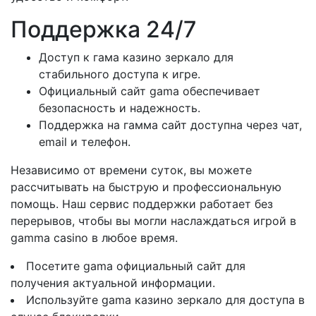
Поддержка 24/7
Доступ к гама казино зеркало для
стабильного доступа к игре.
Официальный сайт gama обеспечивает
безопасность и надежность.
Поддержка на гамма сайт доступна через чат,
email и телефон.
Независимо от времени суток, вы можете
рассчитывать на быструю и профессиональную
помощь. Наш сервис поддержки работает без
перерывов, чтобы вы могли наслаждаться игрой в
gamma casino в любое время.
Посетите gama официальный сайт для
получения актуальной информации.
Используйте gama казино зеркало для доступа в