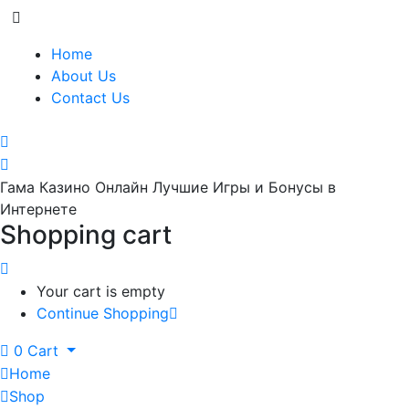
Home
About Us
Contact Us
Гама Казино Онлайн Лучшие Игры и Бонусы в
Интернете
Shopping cart
Your cart is empty
Continue Shopping
0
Cart
Home
Shop