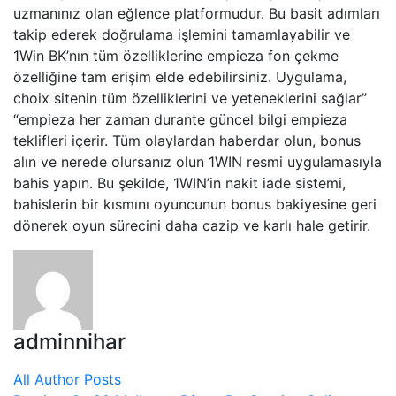
uzmanınız olan eğlence platformudur. Bu basit adımları
takip ederek doğrulama işlemini tamamlayabilir ve
1Win BK’nın tüm özelliklerine empieza fon çekme
özelliğine tam erişim elde edebilirsiniz. Uygulama,
choix sitenin tüm özelliklerini ve yeteneklerini sağlar”
“empieza her zaman durante güncel bilgi empieza
teklifleri içerir. Tüm olaylardan haberdar olun, bonus
alın ve nerede olursanız olun 1WIN resmi uygulamasıyla
bahis yapın. Bu şekilde, 1WIN’in nakit iade sistemi,
bahislerin bir kısmını oyuncunun bonus bakiyesine geri
dönerek oyun sürecini daha cazip ve karlı hale getirir.
adminnihar
All Author Posts