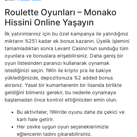
Roulette Oyunları – Monako
Hissini Online Yaşayın
İlk yatırımlarınız için bu özel kampanya ile yatırdığınız
miktarın %25’i kadar ek bonus kazanın. Üyelik işlemini
tamamladıktan sonra Levant Casino’nun sunduğu tüm
oyunlara ve bonuslara erişebilirsiniz. Daha geniş bir
oyun listesinden paranızı kullanarak oynamak
istediğinizi seçin. 1Win ile kripto pra ile bakiye
yüklediğinizde, depozitonuza %2 added bonus
alırsınız. Yasal bir kumarhanenin bir lisansla birlikte
geldiğini bilmeniz gerekir, bu nedenle oynamaya
başlamadan önce kontrol ettiğinizden emin olun.
Bu aktiviteler, 1Win’de oyunu daha da çekici ve
karlı hale getirir.
Her zevke uygun oyun seçeneklerimizle
eğlencenin tadını çıkarabilirsiniz.