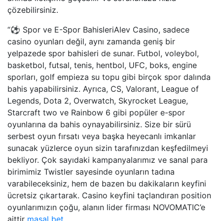
çözebilirsiniz.
“⚽ Spor ve E-Spor BahisleriAlev Casino, sadece
casino oyunları değil, aynı zamanda geniş bir
yelpazede spor bahisleri de sunar. Futbol, voleybol,
basketbol, futsal, tenis, hentbol, UFC, boks, engine
sporları, golf empieza su topu gibi birçok spor dalında
bahis yapabilirsiniz. Ayrıca, CS, Valorant, League of
Legends, Dota 2, Overwatch, Skyrocket League,
Starcraft two ve Rainbow 6 gibi popüler e-spor
oyunlarına da bahis oynayabilirsiniz. Size bir sürü
serbest oyun fırsatı veya başka heyecanlı imkanlar
sunacak yüzlerce oyun sizin tarafınızdan keşfedilmeyi
bekliyor. Çok sayıdaki kampanyalarımız ve sanal para
birimimiz Twistler sayesinde oyunların tadına
varabileceksiniz, hem de bazen bu dakikaların keyfini
ücretsiz çıkartarak. Casino keyfini taçlandıran position
oyunlarımızın çoğu, alanın lider firması NOVOMATIC’e
aittir
masal bet
.