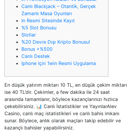
Canlı Blackjack – Otantik, Gerçek
Zamanlı Masa Oyunları
In Resmi Sitesinde Kayıt
%5 Slot Bonusu
Slotlar
%20 Devre Dışı Kripto Bonusu!
Bonus +%500
Canlı Destek
Iphone Için 1win Resmi Uygulama
En düşük yatırım miktarı 10 TL, en düşük çekim miktarı
ise 40 TL’dir. Çekimler, a few dakika ile 24 saat
arasında tamamlanır, böylece kazançlarınızı hızlıca
çekebilirsiniz. 📊 Canlı İstatistikler ve YayınlarAlev
Casino, canlı maç istatistikleri ve canlı bahis imkanı
sunar. Böylece, anlık olarak maçları takip edebilir ve
kazançlı bahisler yapabilirsiniz.