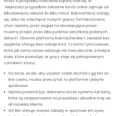
straty w przypadku rozliczenia kuponu inaczej. W”
“większości przypadków założenie konta online zajmuje od
kilkudziesięciu sekund do kilku minut. Bukmacherzy starają
się, żeby nie zniechęcić nowych graczy formalnościami,
choć niestety przez wzgląd na obowiązujące prawo
musimy przejść przez kilka punktów weryfikacji podanych
danych. Obecnie platformy bukmacherskie t zasadzie bez
wyjątków oferują dwa rodzaje kont. To konto tymczasowe,
które jak sama nazwa wskazuje nie trwa wiecznie, a kolejne
stałe, które powoduje, że gracz staje się pełnoprawnym
członkiem strony.
Szczerze, wcale, aby uzyskać szybki dochód z gg bet on
line casino, musisz przeczytać to platformie i jedynie
spróbować.
Wpłata powinna być dokonana unces systemu lub karty,
które są zarejestrowane na prawdziwe i aktualne imię we
all nazwisko klienta.
GG Bet oferuje również zakłady e-sportowe em żywo,