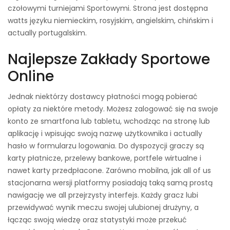
czołowymi turniejami Sportowymi. Strona jest dostępna
watts języku niemieckim, rosyjskim, angielskim, chińskim i
actually portugalskim.
Najlepsze Zakłady Sportowe
Online
Jednak niektórzy dostawcy płatności mogą pobierać
opłaty za niektóre metody. Możesz zalogować się na swoje
konto ze smartfona lub tabletu, wchodząc na stronę lub
aplikację i wpisując swoją nazwę użytkownika i actually
hasło w formularzu logowania. Do dyspozycji graczy są
karty płatnicze, przelewy bankowe, portfele wirtualne i
nawet karty przedpłacone. Zarówno mobilna, jak all of us
stacjonarna wersji platformy posiadają taką samą prostą
nawigację we all przejrzysty interfejs. Każdy gracz lubi
przewidywać wynik meczu swojej ulubionej drużyny, a
łącząc swoją wiedzę oraz statystyki może przekuć