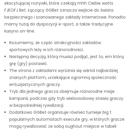
ekscytującej rozrywki, które czekają mhh Ciebie watts
FJEOFJ Bet. Łączący GGBet oznacza wejście do świata
bezpiecznego i szanowanego zakłady internetowe. Ponadto
mamy tutaj do dyspozycji e-sport, a także tradycyjne
kasyno on-line.
Rozumiemy, że część atrakcyjności zakładów
sportowych leży w ich różnorodności.
Następną decyzją, którą musisz podjąć, jest to, em którą
grę (gry) postawić.
The strona z zakładami wyróżnia się wśród najbardziej
znanych platform, urzekające ogromną społeczność
entuzjastycznych graczy.
Tryb dla jednego gracza obejmuje różnorodne misje
kampanii, podczas gdy tryb wieloosobowy stawia graczy
w bezpośredniej rywalizacji.
Dodatkowo GGBet organizuje również turnieje big t
popularnych automatach execute gry, w których gracze
mogą rywalizować ze sobą oughout miejsce w tabeli