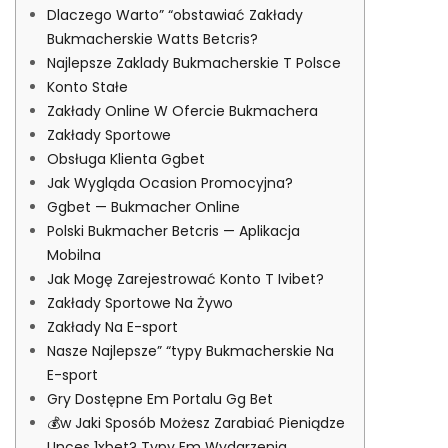
Dlaczego Warto” “obstawiać Zakłady
Bukmacherskie Watts Betcris?
Najlepsze Zaklady Bukmacherskie T Polsce
Konto Stałe
Zakłady Online W Ofercie Bukmachera
Zakłady Sportowe
Obsługa Klienta Ggbet
Jak Wygląda Ocasion Promocyjna?
Ggbet — Bukmacher Online
Polski Bukmacher Betcris — Aplikacja
Mobilna
Jak Mogę Zarejestrować Konto T Ivibet?
Zakłady Sportowe Na Żywo
Zakłady Na E-sport
Nasze Najlepsze” “typy Bukmacherskie Na
E-sport
Gry Dostępne Em Portalu Gg Bet
💰w Jaki Sposób Możesz Zarabiać Pieniądze
Unces 1xbet? Typy Em Wydarzenia