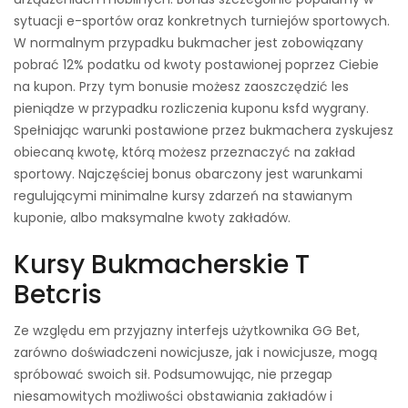
sytuacji e-sportów oraz konkretnych turniejów sportowych.
W normalnym przypadku bukmacher jest zobowiązany
pobrać 12% podatku od kwoty postawionej poprzez Ciebie
na kupon. Przy tym bonusie możesz zaoszczędzić les
pieniądze w przypadku rozliczenia kuponu ksfd wygrany.
Spełniając warunki postawione przez bukmachera zyskujesz
obiecaną kwotę, którą możesz przeznaczyć na zakład
sportowy. Najczęściej bonus obarczony jest warunkami
regulującymi minimalne kursy zdarzeń na stawianym
kuponie, albo maksymalne kwoty zakładów.
Kursy Bukmacherskie T
Betcris
Ze względu em przyjazny interfejs użytkownika GG Bet,
zarówno doświadczeni nowicjusze, jak i nowicjusze, mogą
spróbować swoich sił. Podsumowując, nie przegap
niesamowitych możliwości obstawiania zakładów i