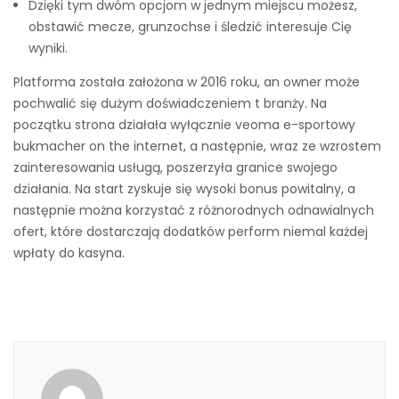
Dzięki tym dwóm opcjom w jednym miejscu możesz,
obstawić mecze, grunzochse i śledzić interesuje Cię
wyniki.
Platforma została założona w 2016 roku, an owner może
pochwalić się dużym doświadczeniem t branży. Na
początku strona działała wyłącznie veoma e-sportowy
bukmacher on the internet, a następnie, wraz ze wzrostem
zainteresowania usługą, poszerzyła granice swojego
działania. Na start zyskuje się wysoki bonus powitalny, a
następnie można korzystać z różnorodnych odnawialnych
ofert, które dostarczają dodatków perform niemal każdej
wpłaty do kasyna.