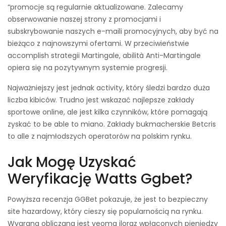
“promocje są regularnie aktualizowane. Zalecamy
obserwowanie naszej strony z promocjami i
subskrybowanie naszych e-maili promocyjnych, aby być na
bieżąco z najnowszymi ofertami. W przeciwieństwie
accomplish strategii Martingale, abilità Anti-Martingale
opiera się na pozytywnym systemie progresji.
Najważniejszy jest jednak activity, który śledzi bardzo duża
liczba kibiców. Trudno jest wskazać najlepsze zakłady
sportowe online, ale jest kilka czynników, które pomagają
zyskać to be able to miano. Zakłady bukmacherskie Betcris
to alle z najmłodszych operatorów na polskim rynku.
Jak Mogę Uzyskać
Weryfikację Watts Ggbet?
Powyższa recenzja GGBet pokazuje, że jest to bezpieczny
site hazardowy, który cieszy się popularnością na rynku.
Wygrana obliczana jest veoma iloraz wpłaconych pieniędzy