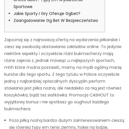
Sportowe
Jakie Sporty I Gry Oferuje Ggbet?
Zaangażowanie Gg Bet W Bezpieczeństwo
Zapoznaj się z najnowszą ofertą na wydarzenia piłkarskie i
ciesz się swobodą obstawiania zakładów online. To jedynie
niektóre aspekty i oczywiście różni bukmacherzy mają
różne zajecia z, jednak mówiąc u najlepszych sportach,
mhh które można postawić, mamy na myśli ogólną marżę
kursów dla tego sportu. Z tego tytułu w Polsce oczywiście
jedną z najbardziej opłacalnych dyscyplin perform
stawiania jest piłka nożna, ale niedaleko za nią jest również
koszykówka, bądź też siatkówka. Promocja CASHOUT to
wyjątkowy bonus i nie spotkasz go oughout każdego
bukmachera.
Poza piłką nożną bardzo dużym zainteresowaniem cieszą
się również typy em tenis ziemny, hokej na lodzie,