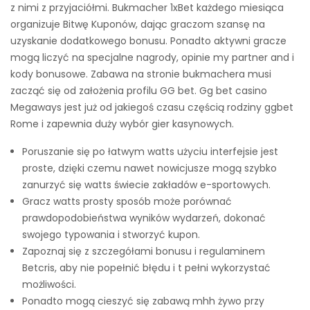
z nimi z przyjaciółmi. Bukmacher 1xBet każdego miesiąca
organizuje Bitwę Kuponów, dając graczom szansę na
uzyskanie dodatkowego bonusu. Ponadto aktywni gracze
mogą liczyć na specjalne nagrody, opinie my partner and i
kody bonusowe. Zabawa na stronie bukmachera musi
zacząć się od założenia profilu GG bet. Gg bet casino
Megaways jest już od jakiegoś czasu częścią rodziny ggbet
Rome i zapewnia duży wybór gier kasynowych.
Poruszanie się po łatwym watts użyciu interfejsie jest
proste, dzięki czemu nawet nowicjusze mogą szybko
zanurzyć się watts świecie zakładów e-sportowych.
Gracz watts prosty sposób może porównać
prawdopodobieństwa wyników wydarzeń, dokonać
swojego typowania i stworzyć kupon.
Zapoznaj się z szczegółami bonusu i regulaminem
Betcris, aby nie popełnić błędu i t pełni wykorzystać
możliwości.
Ponadto mogą cieszyć się zabawą mhh żywo przy