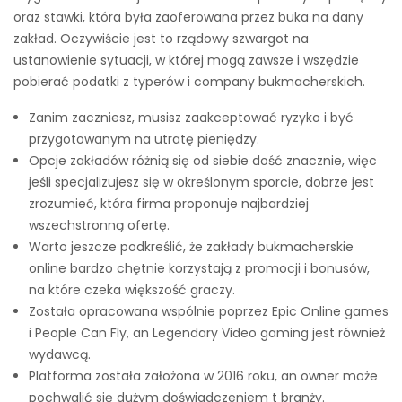
oraz stawki, która była zaoferowana przez buka na dany
zakład. Oczywiście jest to rządowy szwargot na
ustanowienie sytuacji, w której mogą zawsze i wszędzie
pobierać podatki z typerów i company bukmacherskich.
Zanim zaczniesz, musisz zaakceptować ryzyko i być
przygotowanym na utratę pieniędzy.
Opcje zakładów różnią się od siebie dość znacznie, więc
jeśli specjalizujesz się w określonym sporcie, dobrze jest
zrozumieć, która firma proponuje najbardziej
wszechstronną ofertę.
Warto jeszcze podkreślić, że zakłady bukmacherskie
online bardzo chętnie korzystają z promocji i bonusów,
na które czeka większość graczy.
Została opracowana wspólnie poprzez Epic Online games
i People Can Fly, an Legendary Video gaming jest również
wydawcą.
Platforma została założona w 2016 roku, an owner może
pochwalić się dużym doświadczeniem t branży.