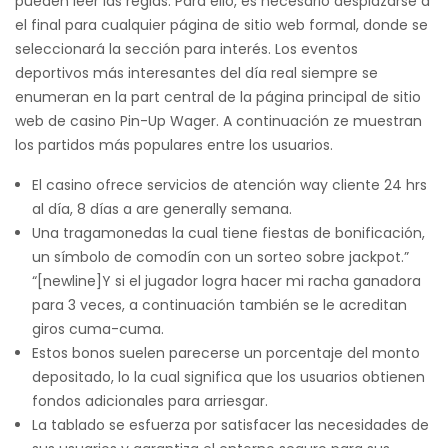
pueden leer las reglas. Para ello, es necesario desplazarse a
el final para cualquier página de sitio web formal, donde se
seleccionará la sección para interés. Los eventos
deportivos más interesantes del día real siempre se
enumeran en la part central de la página principal de sitio
web de casino Pin-Up Wager. A continuación ze muestran
los partidos más populares entre los usuarios.
El casino ofrece servicios de atención way cliente 24 hrs
al día, 8 días a are generally semana.
Una tragamonedas la cual tiene fiestas de bonificación,
un símbolo de comodín con un sorteo sobre jackpot.”
“[newline]Y si el jugador logra hacer mi racha ganadora
para 3 veces, a continuación también se le acreditan
giros cuma-cuma.
Estos bonos suelen parecerse un porcentaje del monto
depositado, lo la cual significa que los usuarios obtienen
fondos adicionales para arriesgar.
La tablado se esfuerza por satisfacer las necesidades de