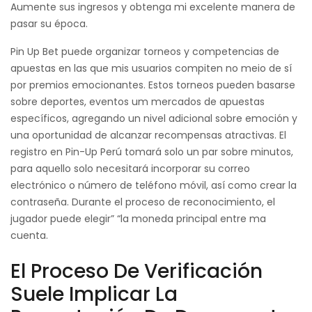
Aumente sus ingresos y obtenga mi excelente manera de
pasar su época.
Pin Up Bet puede organizar torneos y competencias de
apuestas en las que mis usuarios compiten no meio de sí
por premios emocionantes. Estos torneos pueden basarse
sobre deportes, eventos um mercados de apuestas
específicos, agregando un nivel adicional sobre emoción y
una oportunidad de alcanzar recompensas atractivas. El
registro en Pin-Up Perú tomará solo un par sobre minutos,
para aquello solo necesitará incorporar su correo
electrónico o número de teléfono móvil, así como crear la
contraseña. Durante el proceso de reconocimiento, el
jugador puede elegir” “la moneda principal entre ma
cuenta.
El Proceso De Verificación
Suele Implicar La