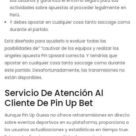
sus usuarios y garantiza el entorno seguro para sus
actividades sobre apuestas al proceder legalmente en
Perú.
Y debes apostar en cualquier cosa tanto saccage como
durante el partido.
Está diseñado para ayudarlo a evaluar todas las
posibilidades de” “cautivar de los equipos y realizar los
angeles apuesta Pin Upward correcta. Y tendrías que
apostar en cualquier cosa tanto saccage como durante
este partido. Desafortunadamente, las transmisiones no
están disponibles.
Servicio De Atención Al
Cliente De Pin Up Bet
Aunque Pin Up Guess no ofrece retransmisiones en directo
sobre eventos deportivos en su plataforma, proporciona a
los usuarios actualizaciones y estadísticas en tiempo true.