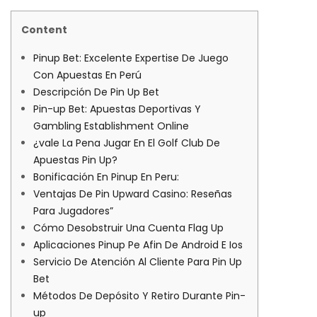
Content
Pinup Bet: Excelente Expertise De Juego
Con Apuestas En Perú
Descripción De Pin Up Bet
Pin-up Bet: Apuestas Deportivas Y
Gambling Establishment Online
¿vale La Pena Jugar En El Golf Club De
Apuestas Pin Up?
Bonificación En Pinup En Peru:
Ventajas De Pin Upward Casino: Reseñas
Para Jugadores”
Cómo Desobstruir Una Cuenta Flag Up
Aplicaciones Pinup Pe Afin De Android E Ios
Servicio De Atención Al Cliente Para Pin Up
Bet
Métodos De Depósito Y Retiro Durante Pin-
up