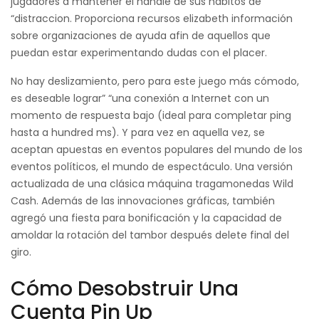
jugadores a mantener el handle de sus hábitos de”
“distraccion. Proporciona recursos elizabeth información
sobre organizaciones de ayuda afin de aquellos que
puedan estar experimentando dudas con el placer.
No hay deslizamiento, pero para este juego más cómodo,
es deseable lograr” “una conexión a Internet con un
momento de respuesta bajo (ideal para completar ping
hasta a hundred ms). Y para vez en aquella vez, se
aceptan apuestas en eventos populares del mundo de los
eventos políticos, el mundo de espectáculo. Una versión
actualizada de una clásica máquina tragamonedas Wild
Cash. Además de las innovaciones gráficas, también
agregó una fiesta para bonificación y la capacidad de
amoldar la rotación del tambor después delete final del
giro.
Cómo Desobstruir Una
Cuenta Pin Up