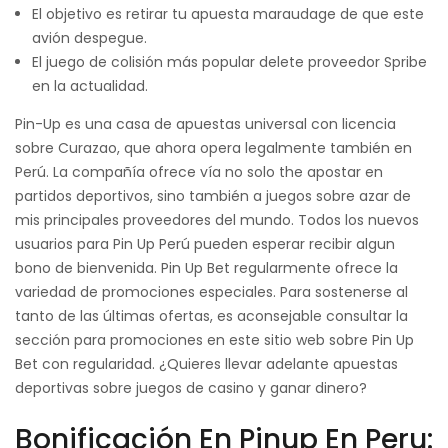
El objetivo es retirar tu apuesta maraudage de que este
avión despegue.
El juego de colisión más popular delete proveedor Spribe
en la actualidad.
Pin-Up es una casa de apuestas universal con licencia
sobre Curazao, que ahora opera legalmente también en
Perú. La compañía ofrece vía no solo the apostar en
partidos deportivos, sino también a juegos sobre azar de
mis principales proveedores del mundo. Todos los nuevos
usuarios para Pin Up Perú pueden esperar recibir algun
bono de bienvenida. Pin Up Bet regularmente ofrece la
variedad de promociones especiales. Para sostenerse al
tanto de las últimas ofertas, es aconsejable consultar la
sección para promociones en este sitio web sobre Pin Up
Bet con regularidad. ¿Quieres llevar adelante apuestas
deportivas sobre juegos de casino y ganar dinero?
Bonificación En Pinup En Peru: