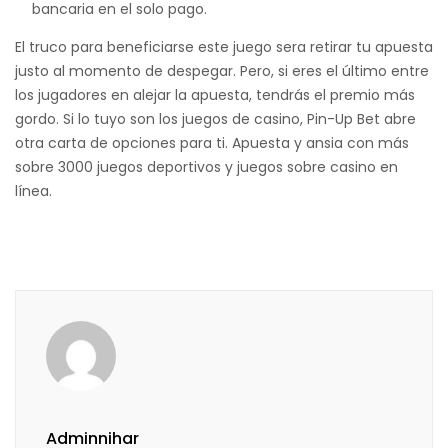
bancaria en el solo pago.
El truco para beneficiarse este juego sera retirar tu apuesta
justo al momento de despegar. Pero, si eres el último entre
los jugadores en alejar la apuesta, tendrás el premio más
gordo. Si lo tuyo son los juegos de casino, Pin-Up Bet abre
otra carta de opciones para ti. Apuesta y ansia con más
sobre 3000 juegos deportivos y juegos sobre casino en
línea.
Adminnihar