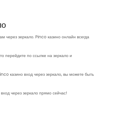
ло
ам через зеркало. Pinco казино онлайн всегда
то перейдите по ссылке на зеркало и
inco казино вход через зеркало, вы можете быть
 вход через зеркало прямо сейчас!