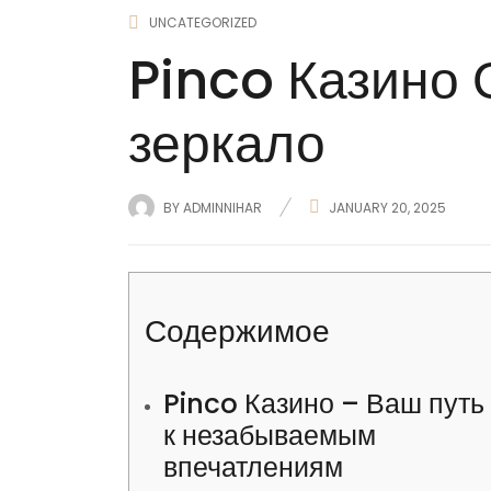
UNCATEGORIZED
Pinco Казино 
зеркало
BY
ADMINNIHAR
JANUARY 20, 2025
POSTED
ON
Содержимое
Pinco Казино – Ваш путь
к незабываемым
впечатлениям