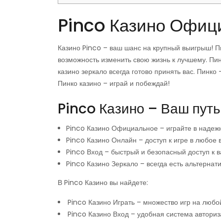
Pinco Казино Офици
Казино Pinco – ваш шанс на крупный выигрыш! П
возможность изменить свою жизнь к лучшему. Пин
казино зеркало всегда готово принять вас. Пинко
Пинко казино – играй и побеждай!
Pinco Казино – Ваш пут
Pinco Казино Официальное – играйте в надеж
Pinco Казино Онлайн – доступ к игре в любое 
Pinco Вход – быстрый и безопасный доступ к в
Pinco Казино Зеркало – всегда есть альтернати
В Pinco Казино вы найдете:
Pinco Казино Играть – множество игр на любой
Pinco Казино Вход – удобная система авториз