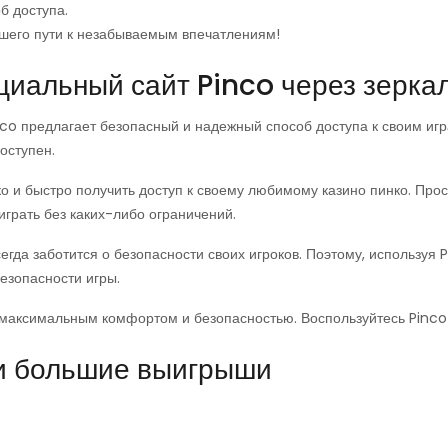
б доступа.
ашего пути к незабываемым впечатлениям!
циальный сайт Pinco через зерка
nco предлагает безопасный и надежный способ доступа к своим игр
оступен.
о и быстро получить доступ к своему любимому казино пинко. Прос
играть без каких-либо ограничений.
гда заботится о безопасности своих игроков. Поэтому, используя P
езопасности игры.
с максимальным комфортом и безопасностью. Воспользуйтесь Pinco
 и большие выигрыши