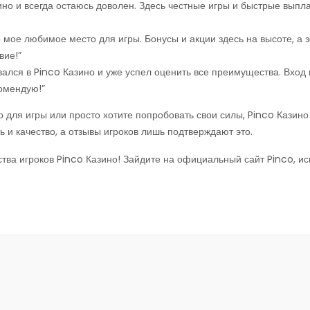
азино и всегда остаюсь доволен. Здесь честные игры и быстрые вып
о мое любимое место для игры. Бонусы и акции здесь на высоте, а з
вие!”
вался в Pinco Казино и уже успел оценить все преимущества. Вход в
комендую!”
 для игры или просто хотите попробовать свои силы, Pinco Казино 
 и качество, а отзывы игроков лишь подтверждают это.
тва игроков Pinco Казино! Зайдите на официальный сайт Pinco, исп