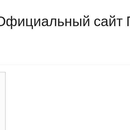
Официальный сайт 