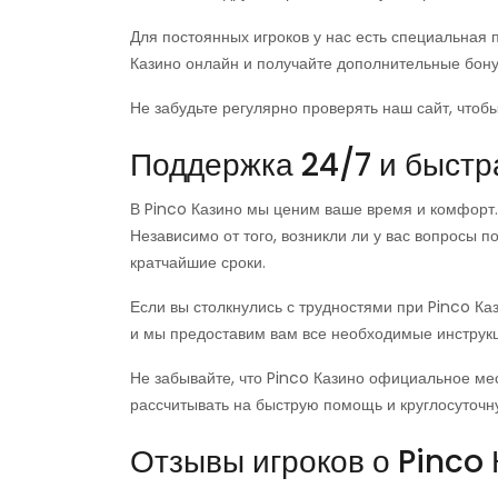
Для постоянных игроков у нас есть специальная 
Казино онлайн и получайте дополнительные бону
Не забудьте регулярно проверять наш сайт, чтоб
Поддержка 24/7 и быст
В Pinco Казино мы ценим ваше время и комфорт.
Независимо от того, возникли ли у вас вопросы 
кратчайшие сроки.
Если вы столкнулись с трудностями при Pinco Каз
и мы предоставим вам все необходимые инструкц
Не забывайте, что Pinco Казино официальное мес
рассчитывать на быструю помощь и круглосуточн
Отзывы игроков о Pinco 