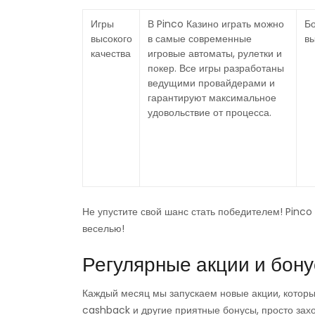
Игры
В Pinco Казино играть можно
Б
высокого
в самые современные
в
качества
игровые автоматы, рулетки и
покер. Все игры разработаны
ведущими провайдерами и
гарантируют максимальное
удовольствие от процесса.
Не упустите свой шанс стать победителем! Pinco 
веселью!
Регулярные акции и бону
Каждый месяц мы запускаем новые акции, которы
cashback и другие приятные бонусы, просто захо