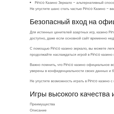
Pinco Казино Зеркало – альтернативный спосо
Не упустите шанс стать частью Pinco Казино – в
Безопасный вход на офи
Для истинных ценителей азартных игр, казино Pi
доступно, даже если основной сайт временно нед
С помощью Pinco казино зеркало, вы можете легк
продолжайте наслаждаться игрой в Pinco казино 
Важно помнить, что Pinco казино официальное все
уверены в конфиденциальности своих данных и б
Не упустите возможность играть в Pinco казино 
Игры высокого качества
Преимущества
Описание