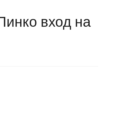
Пинко вход на