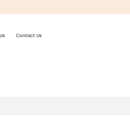
Us
Contact Us