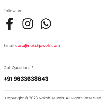
Follow Us
Email:
care@nakshjewels.com
Got Questions ?
+91 9633638643
Copyright © 2023 Naksh Jewels. All Rights Reserved.