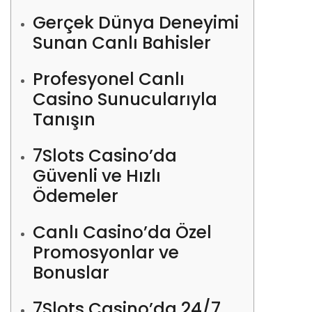
Gerçek Dünya Deneyimi
Sunan Canlı Bahisler
Profesyonel Canlı
Casino Sunucularıyla
Tanışın
7Slots Casino’da
Güvenli ve Hızlı
Ödemeler
Canlı Casino’da Özel
Promosyonlar ve
Bonuslar
7Slots Casino’da 24/7