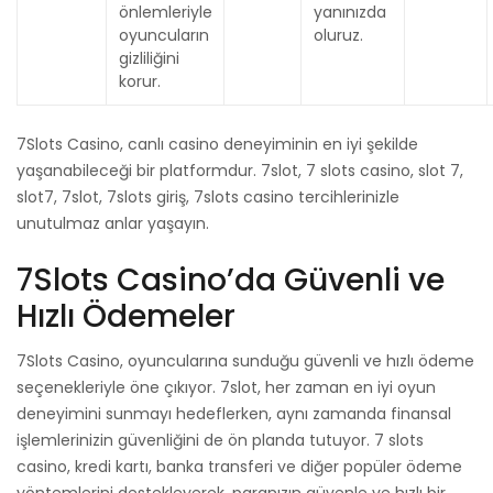
önlemleriyle
yanınızda
oyuncuların
oluruz.
gizliliğini
korur.
7Slots Casino, canlı casino deneyiminin en iyi şekilde
yaşanabileceği bir platformdur. 7slot, 7 slots casino, slot 7,
slot7, 7slot, 7slots giriş, 7slots casino tercihlerinizle
unutulmaz anlar yaşayın.
7Slots Casino’da Güvenli ve
Hızlı Ödemeler
7Slots Casino, oyuncularına sunduğu güvenli ve hızlı ödeme
seçenekleriyle öne çıkıyor. 7slot, her zaman en iyi oyun
deneyimini sunmayı hedeflerken, aynı zamanda finansal
işlemlerinizin güvenliğini de ön planda tutuyor. 7 slots
casino, kredi kartı, banka transferi ve diğer popüler ödeme
yöntemlerini destekleyerek, paranızın güvenle ve hızlı bir