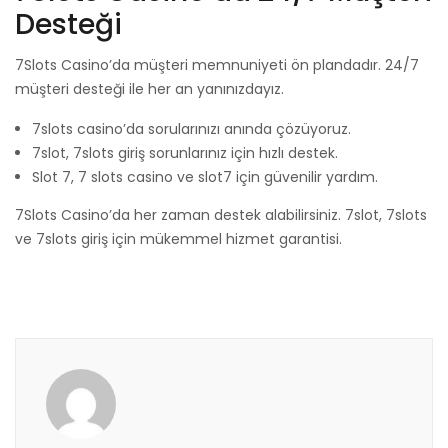
Desteği
7Slots Casino’da müşteri memnuniyeti ön plandadır. 24/7
müşteri desteği ile her an yanınızdayız.
7slots casino’da sorularınızı anında çözüyoruz.
7slot, 7slots giriş sorunlarınız için hızlı destek.
Slot 7, 7 slots casino ve slot7 için güvenilir yardım.
7Slots Casino’da her zaman destek alabilirsiniz. 7slot, 7slots
ve 7slots giriş için mükemmel hizmet garantisi.