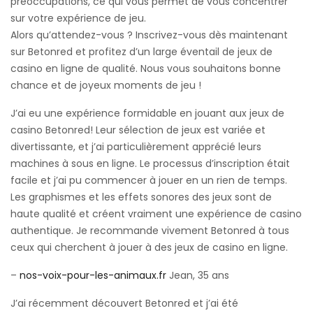
préoccupations, ce qui vous permet de vous concentrer
sur votre expérience de jeu.
Alors qu’attendez-vous ? Inscrivez-vous dès maintenant
sur Betonred et profitez d’un large éventail de jeux de
casino en ligne de qualité. Nous vous souhaitons bonne
chance et de joyeux moments de jeu !
J’ai eu une expérience formidable en jouant aux jeux de
casino Betonred! Leur sélection de jeux est variée et
divertissante, et j’ai particulièrement apprécié leurs
machines à sous en ligne. Le processus d’inscription était
facile et j’ai pu commencer à jouer en un rien de temps.
Les graphismes et les effets sonores des jeux sont de
haute qualité et créent vraiment une expérience de casino
authentique. Je recommande vivement Betonred à tous
ceux qui cherchent à jouer à des jeux de casino en ligne.
–
nos-voix-pour-les-animaux.fr
Jean, 35 ans
J’ai récemment découvert Betonred et j’ai été