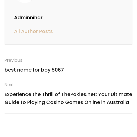
Adminnihar
All Author Posts
Previous
best name for boy 5067
Next
Experience the Thrill of ThePokies.net: Your Ultimate
Guide to Playing Casino Games Online in Australia