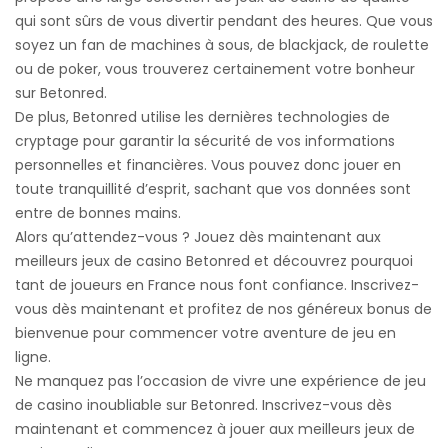
qui sont sûrs de vous divertir pendant des heures. Que vous
soyez un fan de machines à sous, de blackjack, de roulette
ou de poker, vous trouverez certainement votre bonheur
sur Betonred.
De plus, Betonred utilise les dernières technologies de
cryptage pour garantir la sécurité de vos informations
personnelles et financières. Vous pouvez donc jouer en
toute tranquillité d’esprit, sachant que vos données sont
entre de bonnes mains.
Alors qu’attendez-vous ? Jouez dès maintenant aux
meilleurs jeux de casino Betonred et découvrez pourquoi
tant de joueurs en France nous font confiance. Inscrivez-
vous dès maintenant et profitez de nos généreux bonus de
bienvenue pour commencer votre aventure de jeu en
ligne.
Ne manquez pas l’occasion de vivre une expérience de jeu
de casino inoubliable sur Betonred. Inscrivez-vous dès
maintenant et commencez à jouer aux meilleurs jeux de