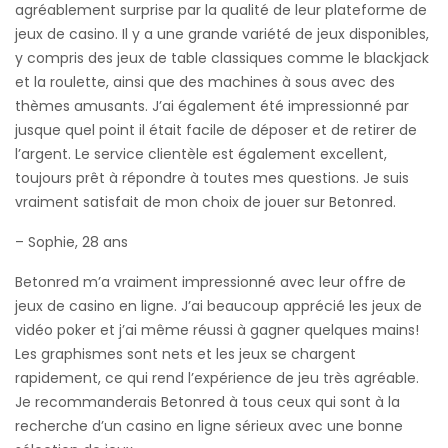
agréablement surprise par la qualité de leur plateforme de
jeux de casino. Il y a une grande variété de jeux disponibles,
y compris des jeux de table classiques comme le blackjack
et la roulette, ainsi que des machines à sous avec des
thèmes amusants. J’ai également été impressionné par
jusque quel point il était facile de déposer et de retirer de
l’argent. Le service clientèle est également excellent,
toujours prêt à répondre à toutes mes questions. Je suis
vraiment satisfait de mon choix de jouer sur Betonred.
– Sophie, 28 ans
Betonred m’a vraiment impressionné avec leur offre de
jeux de casino en ligne. J’ai beaucoup apprécié les jeux de
vidéo poker et j’ai même réussi à gagner quelques mains!
Les graphismes sont nets et les jeux se chargent
rapidement, ce qui rend l’expérience de jeu très agréable.
Je recommanderais Betonred à tous ceux qui sont à la
recherche d’un casino en ligne sérieux avec une bonne