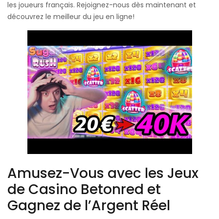
les joueurs français. Rejoignez-nous dès maintenant et
découvrez le meilleur du jeu en ligne!
Amusez-Vous avec les Jeux
de Casino Betonred et
Gagnez de l’Argent Réel