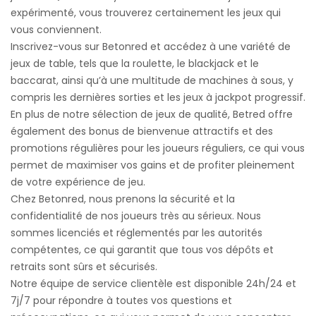
expérimenté, vous trouverez certainement les jeux qui
vous conviennent.
Inscrivez-vous sur Betonred et accédez à une variété de
jeux de table, tels que la roulette, le blackjack et le
baccarat, ainsi qu’à une multitude de machines à sous, y
compris les dernières sorties et les jeux à jackpot progressif.
En plus de notre sélection de jeux de qualité, Betred offre
également des bonus de bienvenue attractifs et des
promotions régulières pour les joueurs réguliers, ce qui vous
permet de maximiser vos gains et de profiter pleinement
de votre expérience de jeu.
Chez Betonred, nous prenons la sécurité et la
confidentialité de nos joueurs très au sérieux. Nous
sommes licenciés et réglementés par les autorités
compétentes, ce qui garantit que tous vos dépôts et
retraits sont sûrs et sécurisés.
Notre équipe de service clientèle est disponible 24h/24 et
7j/7 pour répondre à toutes vos questions et