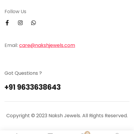
Follow Us
Email:
care@nakshjewels.com
Got Questions ?
+91 9633638643
Copyright © 2023 Naksh Jewels. All Rights Reserved.
0