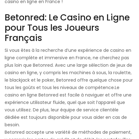
casino en ligne en France !
Betonred: Le Casino en Ligne
pour Tous les Joueurs
Français
Si vous êtes à la recherche d’une expérience de casino en
ligne complète et immersive en France, ne cherchez pas
plus loin que Betonred. Avec une large sélection de jeux de
casino en ligne, y compris les machines à sous, la roulette,
le blackjack et le poker, Betonred offre quelque chose pour
tous les goûts et tous les niveaux de compétence.Le
casino en ligne Betonred est facile à naviguer et offre une
expérience utilisateur fluide, quel que soit l’appareil que
vous utilisez. De plus, leur équipe de service clientèle
dédiée est toujours disponible pour vous aider en cas de
besoin.
Betonred accepte une variété de méthodes de paiement,